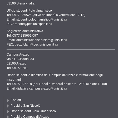
53100 Siena - Italia
Ufficio studenti Polo Umanistico
Tel. 0577 235526 (attivo da lunedì a venerdì ore 12-13)
Email:
studenti.poloumanistico@unisi.it
PEC:
rettore@pec.unisipec.it
Segreteria amministrativa
Tel. 0577 235661/097
Email:
amministrazione.dfclam@unisi.it
PEC:
pec.dfclam@pec.unisipec.it
Campus Arezzo
viale L. Cittadini 33
52100 Arezzo
Tel. 0575 9261
Ufficio studenti e didattica del Campus di Arezzo e formazione degli
insegnanti
Tel. 0575-926218 (dal lunedì al venerdì dalle ore 12:00 alle ore 13:00)
Email:
didattica.campusarezzo@unisi.it
Contatti
Presidio San Niccolò
Ufficio studenti Polo Umanistico
Presidio Campus di Arezzo