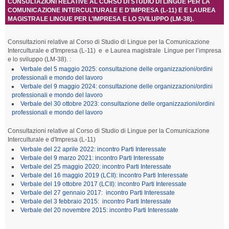
CONSULTAZIONI RELATIVE AL CORSO DI STUDIO DI LINGUE PER LA
COMUNICAZIONE INTERCULTURALE E D'IMPRESA (L-11) E E LAUREA
MAGISTRALE LINGUE PER L’IMPRESA E LO SVILUPPO (LM-38).
Consultazioni relative al Corso di Studio di
Lingue per la Comunicazione
Interculturale e d'Impresa (L-11) e
e Laurea magistrale Lingue per l’impresa
e lo sviluppo (LM-38). :
Verbale del 5 maggio 2025: consultazione delle organizzazioni/ordini
professionali e mondo del lavoro
Verbale del 9 maggio 2024: consultazione delle organizzazioni/ordini
professionali e mondo del lavoro
Verbale del 30 ottobre 2023: consultazione delle organizzazioni/ordini
professionali e mondo del lavoro
Consultazioni relative al Corso di Studio di
Lingue per la Comunicazione
Interculturale e d'Impresa (L-11)
Verbale del 22 aprile 2022: incontro Parti Interessate
Verbale del 9 marzo 2021: incontro Parti Interessate
Verbale
del 25 maggio 2020
:
incontro Parti Interessate
Verbale del 16 maggio 2019 (LCII): incontro Parti Interessate
Verbale
del 19 ottobre 2017 (LCII)
:
incontro Parti Interessate
Verbale
del 27 gennaio 2017
:
incontro Parti Interessate
Verbale
del 3 febbraio 2015
:
incontro Parti Interessate
Verbale
del 20 novembre 2015
:
incontro Parti Interessate