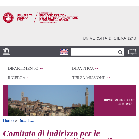
Salta al
contenuto
principale
UNIVERSITÀ DI SIENA 1240
Form di ricerca
Cerca
SEDI
DIPARTIMENTO
DIDATTICA
CENTRI DI RICERCA
RICERCA
TERZA MISSIONE
LABORATORI
BIBLIOTECHE E
ARCHIVI
SERVIZI
Tu sei qui
Home
»
Didattica
Comitato di indirizzo per le