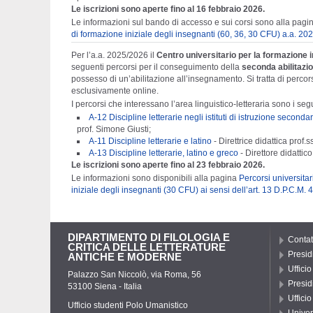
Le iscrizioni sono aperte fino al 16 febbraio 2026.
Le informazioni sul bando di accesso e sui corsi sono alla pag
di formazione iniziale degli insegnanti (60, 36, 30 CFU) a.a. 2
Per l’a.a. 2025/2026 il
Centro universitario per la formazione 
seguenti percorsi per il conseguimento della
seconda abilitazi
possesso di un’abilitazione all’insegnamento. Si tratta di perco
esclusivamente online.
I percorsi che interessano l’area linguistico-letteraria sono i seg
A-12 Discipline letterarie negli istituti di istruzione secondari
prof. Simone Giusti;
A-11 Discipline letterarie e latino
- Direttrice didattica prof.s
A-13 Discipline letterarie, latino e greco
- Direttore didattic
Le iscrizioni sono aperte fino al 23 febbraio 2026.
Le informazioni sono disponibili alla pagina
Percorsi universita
iniziale degli insegnanti (30 CFU) ai sensi dell’art. 13 D.P.C.M
DIPARTIMENTO DI FILOLOGIA E
Contat
CRITICA DELLE LETTERATURE
Presid
ANTICHE E MODERNE
Uffici
Palazzo San Niccolò, via Roma, 56
Presid
53100 Siena - Italia
Uffici
Ufficio studenti Polo Umanistico