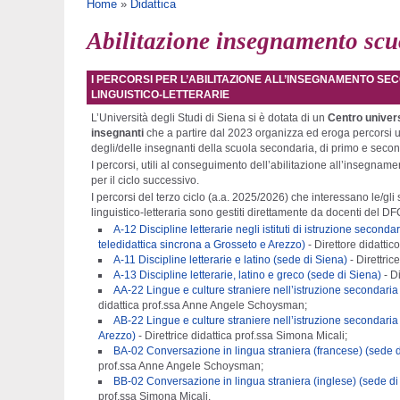
Tu sei qui
Home
»
Didattica
Abilitazione insegnamento scu
I PERCORSI PER L’ABILITAZIONE ALL’INSEGNAMENTO SE
LINGUISTICO-LETTERARIE
L’Università degli Studi di Siena si è dotata di un
Centro univers
insegnanti
che a partire dal 2023 organizza ed eroga percorsi un
degli/delle insegnanti della scuola secondaria, di primo e seco
I percorsi, utili al conseguimento dell’abilitazione all’insegnam
per il ciclo successivo.
I percorsi del terzo ciclo (a.a. 2025/2026) che interessano le/gli 
linguistico-letteraria sono gestiti direttamente da docenti del D
A-12 Discipline letterarie negli istituti di istruzione secondar
teledidattica sincrona a Grosseto e Arezzo)
- Direttore didattic
A-11 Discipline letterarie e latino (sede di Siena)
- Direttric
A-13 Discipline letterarie, latino e greco (sede di Siena)
- D
AA-22 Lingue e culture straniere nell’istruzione secondaria d
didattica prof.ssa Anne Angele Schoysman;
AB-22 Lingue e culture straniere nell’istruzione secondaria d
Arezzo)
- Direttrice didattica prof.ssa Simona Micali;
BA-02 Conversazione in lingua straniera (francese) (sede d
prof.ssa Anne Angele Schoysman;
BB-02 Conversazione in lingua straniera (inglese) (sede di
prof.ssa Simona Micali.