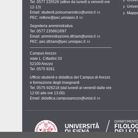
Univer
Tel. 0577 235526 (attivo da lunedì a venerdì ore
Univer
12-13)
Email:
studenti.poloumanistico@unisi.it
Mapp
PEC:
rettore@pec.unisipec.it
Segreteria amministrativa
Tel. 0577 235661/097
Email:
amministrazione.dfclam@unisi.it
PEC:
pec.dfclam@pec.unisipec.it
Campus Arezzo
viale L. Cittadini 33
52100 Arezzo
Tel. 0575 9261
Ufficio studenti e didattica del Campus di Arezzo
e formazione degli insegnanti
Tel. 0575-926218 (dal lunedì al venerdì dalle ore
12:00 alle ore 13:00)
Email:
didattica.campusarezzo@unisi.it