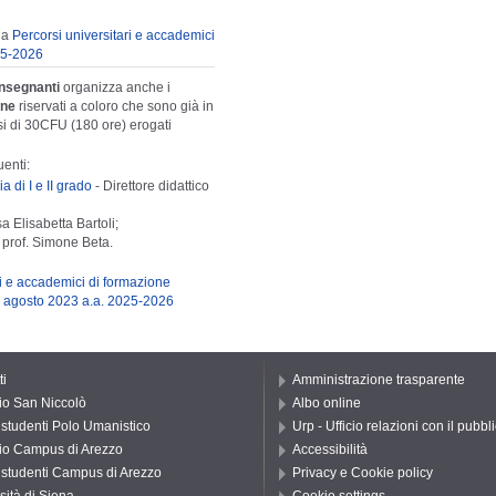
ina
Percorsi universitari e accademici
025-2026
insegnanti
organizza anche i
one
riservati a coloro che sono già in
rsi di 30CFU (180 ore) erogati
uenti:
a di I e II grado
- Direttore didattico
sa Elisabetta Bartoli;
o prof. Simone Beta.
ri e accademici di formazione
. 4 agosto 2023 a.a. 2025-2026
ti
Amministrazione trasparente
io San Niccolò
Albo online
o studenti Polo Umanistico
Urp - Ufficio relazioni con il pubbl
io Campus di Arezzo
Accessibilità
o studenti Campus di Arezzo
Privacy e Cookie policy