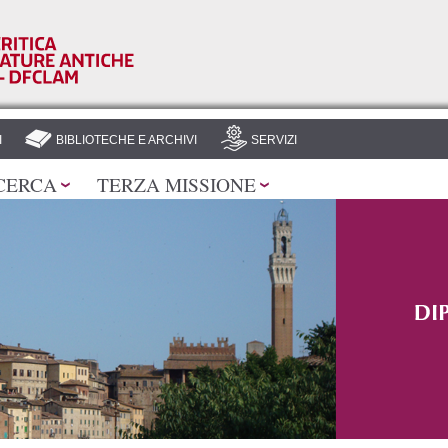
Salta al
contenuto
principale
I
BIBLIOTECHE E ARCHIVI
SERVIZI
CERCA
TERZA MISSIONE