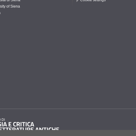
sità di Siena
Cookie settings
sity of Siena
a