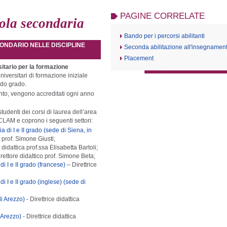
PAGINE CORRELATE
ola secondaria
Bando per i percorsi abilitanti
CONDARIO NELLE DISCIPLINE
Seconda abilitazione all'insegnamen
Placement
itario per la formazione
iversitari di formazione iniziale
ndo grado.
ento, vengono accreditati ogni anno
studenti dei corsi di laurea dell’area
FCLAM e coprono i seguenti settori:
ia di I e II grado (sede di Siena, in
o prof. Simone Giusti;
e didattica prof.ssa Elisabetta Bartoli;
irettore didattico prof. Simone Beta;
i I e II grado (francese)
– Direttrice
i I e II grado (inglese) (sede di
i Arezzo)
- Direttrice didattica
 Arezzo)
- Direttrice didattica