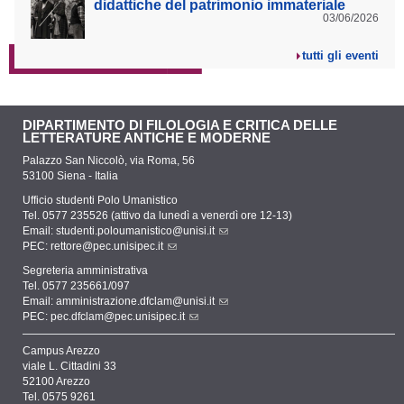
didattiche del patrimonio immateriale
03/06/2026
tutti gli eventi
DIPARTIMENTO DI FILOLOGIA E CRITICA DELLE
LETTERATURE ANTICHE E MODERNE
Palazzo San Niccolò, via Roma, 56
53100 Siena - Italia
Ufficio studenti Polo Umanistico
Tel. 0577 235526 (attivo da lunedì a venerdì ore 12-13)
Email:
studenti.poloumanistico@unisi.it
PEC:
rettore@pec.unisipec.it
Segreteria amministrativa
Tel. 0577 235661/097
Email:
amministrazione.dfclam@unisi.it
PEC:
pec.dfclam@pec.unisipec.it
Campus Arezzo
viale L. Cittadini 33
52100 Arezzo
Tel. 0575 9261