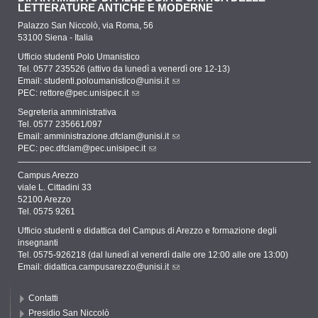
LETTERATURE ANTICHE E MODERNE
Palazzo San Niccolò, via Roma, 56
53100 Siena - Italia
Ufficio studenti Polo Umanistico
Tel. 0577 235526 (attivo da lunedì a venerdì ore 12-13)
Email:
studenti.poloumanistico@unisi.it
PEC:
rettore@pec.unisipec.it
Segreteria amministrativa
Tel. 0577 235661/097
Email:
amministrazione.dfclam@unisi.it
PEC:
pec.dfclam@pec.unisipec.it
Campus Arezzo
viale L. Cittadini 33
52100 Arezzo
Tel. 0575 9261
Ufficio studenti e didattica del Campus di Arezzo e formazione degli
insegnanti
Tel. 0575-926218 (dal lunedì al venerdì dalle ore 12:00 alle ore 13:00)
Email:
didattica.campusarezzo@unisi.it
Contatti
Presidio San Niccolò