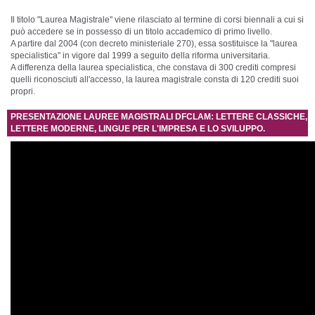
Il titolo "Laurea Magistrale" viene rilasciato al termine di corsi biennali a cui si
può accedere se in possesso di un titolo accademico di primo livello.
A partire dal 2004 (con decreto ministeriale 270), essa sostituisce la "laurea
specialistica" in vigore dal 1999 a seguito della riforma universitaria.
A differenza della laurea specialistica, che constava di 300 crediti compresi
quelli riconosciuti all'accesso, la laurea magistrale consta di 120 crediti suoi
propri.
PRESENTAZIONE LAUREE MAGISTRALI DFCLAM: LETTERE CLASSICHE,
LETTERE MODERNE, LINGUE PER L'IMPRESA E LO SVILUPPO.