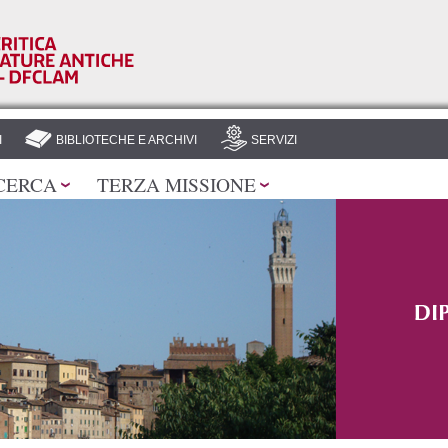
Salta al
contenuto
principale
I
BIBLIOTECHE E ARCHIVI
SERVIZI
CERCA
TERZA MISSIONE