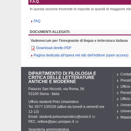
F.A.Q.
In questa sezione troverete le risposte ai quesiti di maggiore ri
FAQ
DOCUMENTI ALLEGATI:
Vademecum per l'insegnante di lingua e letteratura italiana
Download diretto PDF
Pagina dedicata all'opera nel sito dell'editore (open access)
DIPARTIMENTO DI FILOLOGIA E
Contat
CRITICA DELLE LETTERATURE
Presid
ANTICHE E MODERNE
Uffici
Palazzo San Niccolò, via Roma, 56
Presid
53100 Siena - Italia
Uffici
Ufficio studenti Polo Umanistico
Univer
Tel. 0577 235526 (attivo da lunedì a venerdì ore
Univer
12-13)
Email:
studenti.poloumanistico@unisi.it
Mapp
PEC:
rettore@pec.unisipec.it
Segreteria amministrativa