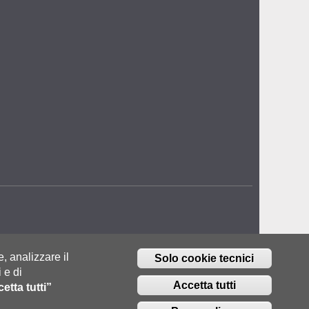
e, analizzare il
Solo cookie tecnici
 e di
Accetta tutti
etta tutti”