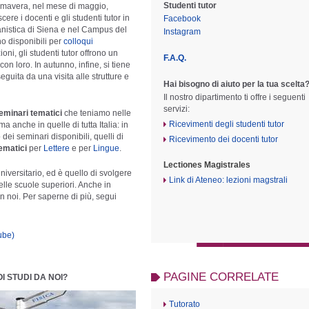
Studenti tutor
imavera, nel mese di maggio,
ere i docenti e gli studenti tutor in
Facebook
anistica di Siena e nel Campus del
Instagram
o disponibili per
colloqui
ni, gli studenti tutor offrono un
F.A.Q.
con loro. In autunno, infine, si tiene
eguita da una visita alle strutture e
Hai bisogno di aiuto per la tua scelta
Il nostro dipartimento ti offre i seguenti
servizi:
eminari tematici
che teniamo nelle
Ricevimenti degli studenti tutor
 anche in quelle di tutta Italia: in
ei seminari disponibili, quelli di
Ricevimento dei docenti tutor
ematici
per
Lettere
e per
Lingue
.
Lectiones Magistrales
niversitario, ed è quello di svolgere
Link di Ateneo: lezioni magstrali
elle scuole superiori. Anche in
 noi. Per saperne di più, segui
ube)
PAGINE CORRELATE
I STUDI DA NOI?
Tutorato