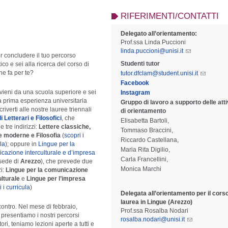
RIFERIMENTI/CONTATTI
Delegato all’orientamento:
Prof.ssa Linda Puccioni
linda.puccioni@unisi.it
er concludere il tuo percorso
Studenti tutor
ico e sei alla ricerca del corso di
he fa per te?
tutor.dfclam@student.unisi.it
F
acebook
vieni da una scuola superiore e sei
Instagram
ua prima esperienza universitaria
Gruppo di lavoro a supporto delle atti
criverti alle nostre lauree triennali
di orientamento
i Letterari e Filosofici
, che
Elisabetta Bartoli,
 tre indirizzi:
Lettere classiche,
Tommaso Braccini,
e moderne e Filosofia
(
scopri i
Riccardo Castellana,
la
); oppure in
Lingue per la
Maria Rita Digilio,
cazione interculturale e d’impresa
Carla Francellini,
 sede di
Arezzo
), che prevede due
Monica Marchi
zi:
Lingue per la comunicazione
ulturale
e
Lingue per l’impresa
 i curricula
)
Delegata all’orientamento per il corso
laurea in Lingue (Arezzo)
contro. Nel mese di febbraio,
Prof.ssa Rosalba Nodari
, presentiamo i nostri percorsi
rosalba.nodari@unisi.it
tori, teniamo lezioni aperte a tutti e