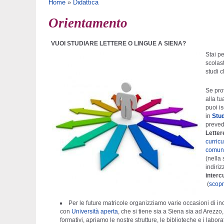
Tu sei qui
Home
»
Didattica
Orientamento
VUOI STUDIARE LETTERE O LINGUE A SIENA?
Stai p
scolast
studi c
Se pro
alla t
puoi is
in
Stud
prevede
Letter
curricu
comuni
(nella
indiriz
interc
(
scopri
Per le future matricole organizziamo varie occasioni di in
con
Università aperta
, che si tiene sia a Siena sia ad Arezzo
formativi, apriamo le nostre strutture, le biblioteche e i labora