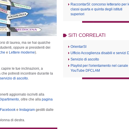
RaccontarSI: concorso letterario per l
classi quarta e quinta degli istituti
superiori
SITI CORRELATI
orsi di laurea, ma se hai qualche
OrientarSI
studenti
, oppure ai presidenti dei
iche
e
Lettere moderne
).
Ufficio Accoglienza disabili e servizi
Servizio di ascolto
Playlist per l'orientamento nel canale
 capire le tue inclinazioni, a
YouTube DFCLAM
tà che potresti incontrare durante la
servizio di ascolto
.
erti aggiornato iscriviti alla
Dipartimento
, oltre che
alla
pagina
Facebook
e
Instagram
gestiti dalle
olonna di destra.