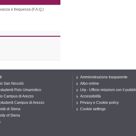
levanza e frequenza (F.A.Q.)
ti
Amministrazione trasparente
io San Niccolò
Albo online
o studenti Polo Umanistico
Urp - Ufficio relazioni con il pubbl
io Campus di Arezzo
Accessibilità
o studenti Campus di Arezzo
Privacy e Cookie policy
sità di Siena
Cookie settings
sity of Siena
a