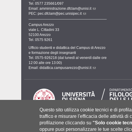
Tel. 0577 235661/097
Email:
amministrazione.dfclam@unisi.it
PEC:
pec.dfclam@pec.unisipec.it
Campus Arezzo
viale L. Cittadini 33
52100 Arezzo
Tel. 0575 9261
Ufficio studenti e didattica del Campus di Arezzo
e formazione degli insegnanti
Tel. 0575-926218 (dal lunedì al venerdì dalle ore
12:00 alle ore 13:00)
Email:
didattica.campusarezzo@unisi.it
Questo sito utilizza cookie tecnici e di profila
traffico e misurare l'efficacia delle attività d
profilazione cliccando su
“Solo cookie tecn
Università degli Studi di Siena
- Rettorato, via Banchi di Sot
P.IVA 00273530527 | C.F. 80002070524 |
Coordinate bancari
oppure puoi personalizzare le tue scelte cl