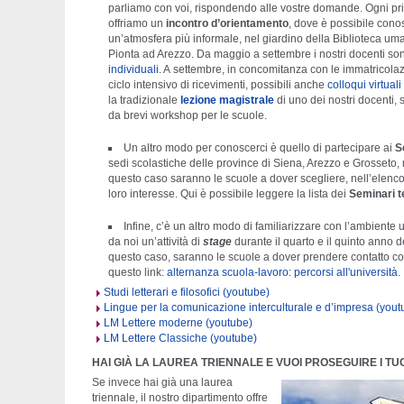
parliamo con voi, rispondendo alle vostre domande. Ogni pr
offriamo un
incontro
d’orientamento
, dove è possibile conosc
un’atmosfera più informale, nel giardino della Biblioteca um
Pionta ad Arezzo. Da maggio a settembre i nostri docenti son
individuali
. A settembre, in concomitanza con le immatricolazio
ciclo intensivo di ricevimenti, possibili anche
colloqui virtuali
la tradizionale
lezione magistrale
di uno dei nostri docenti, s
da brevi workshop per le scuole.
Un altro modo per conoscerci è quello di partecipare ai
S
sedi scolastiche delle province di Siena, Arezzo e Grosseto, ma
questo caso saranno le scuole a dover scegliere, nell’elenco d
loro interesse. Qui è possibile leggere la lista dei
Seminari t
Infine, c’è un altro modo di familiarizzare con l’ambiente u
da noi un’attività di
stage
durante il quarto e il quinto anno d
questo caso, saranno le scuole a dover prendere contatto con
questo link:
alternanza scuola-lavoro: percorsi all'università
.
Studi letterari e filosofici (youtube)
Lingue per la comunicazione interculturale e d’impresa (yout
LM Lettere moderne (youtube)
LM Lettere Classiche (youtube)
HAI GIÀ LA LAUREA TRIENNALE E VUOI PROSEGUIRE I TUO
Se invece hai già una laurea
triennale, il nostro dipartimento offre