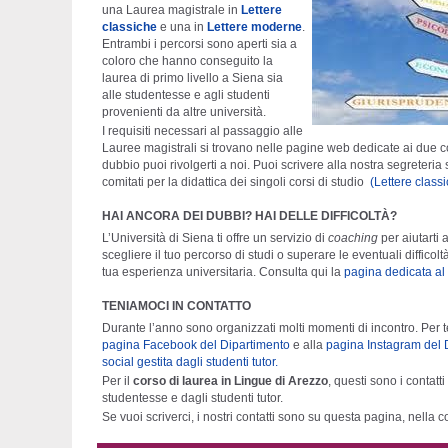
una Laurea magistrale in
Lettere
classiche
e una in
Lettere moderne
.
Entrambi i percorsi sono aperti sia a
coloro che hanno conseguito la
laurea di primo livello a Siena sia
alle studentesse e agli studenti
provenienti da altre università.
I requisiti necessari al passaggio alle
Lauree magistrali si trovano nelle pagine web dedicate ai due c
dubbio puoi rivolgerti a noi. Puoi scrivere alla nostra
segreteria 
comitati per la didattica dei singoli corsi di studio
(Lettere class
HAI ANCORA DEI DUBBI? HAI DELLE DIFFICOLTÀ?
L’Università di Siena ti offre un servizio di
coaching
per aiutarti a
scegliere il tuo percorso di studi o superare le eventuali difficol
tua esperienza universitaria. Consulta qui la
pagina dedicata al 
TENIAMOCI IN CONTATTO
Durante l’anno sono organizzati molti momenti di incontro. Per ten
pagina Facebook del Dipartimento
e alla
pagina Instagram del 
social gestita dagli studenti tutor.
Per il
corso di laurea in Lingue di Arezzo
, questi sono i contatti
studentesse e dagli studenti tutor.
Se vuoi scriverci, i nostri contatti sono su questa pagina, nella c