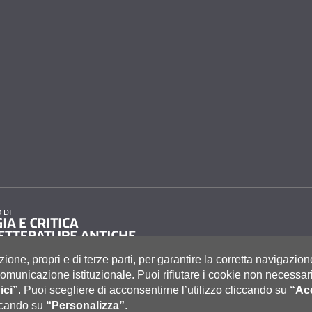
zione, propri e di terze parti, per garantire la corretta navigazion
i comunicazione istituzionale.
Puoi rifiutare i cookie non necessari
ici”
.
Puoi scegliere di acconsentirne l’utilizzo cliccando su
“Acc
to 55, 53100 Siena ITALIA
e
|
Caselle Pec: Posta Elettronica Certificata
|
Fatturazione Elettronica
iccando su
“Personalizza”
.