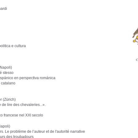
nardi
olitica e cultura
Napoli)
sé stesso
ispánico en perspectiva románica
 catalano
 (Zürich)
e lire des chevaleries...».
co francese nel XXI secolo
Napoli)
. Le problème de l’auteur et de l'autorité narrative
ours des troubadours