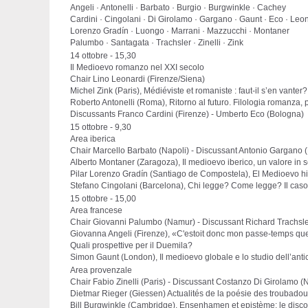
Angeli · Antonelli · Barbato · Burgio · Burgwinkle · Cachey
Cardini · Cingolani · Di Girolamo · Gargano · Gaunt · Eco · Leo
Lorenzo Gradín · Luongo · Marrani · Mazzucchi · Montaner
Palumbo · Santagata · Trachsler · Zinelli · Zink
14 ottobre - 15,30
Il Medioevo romanzo nel XXI secolo
Chair Lino Leonardi (Firenze/Siena)
Michel Zink (Paris), Médiéviste et romaniste : faut-il s’en vanter?
Roberto Antonelli (Roma), Ritorno al futuro. Filologia romanza, p
Discussants Franco Cardini (Firenze) - Umberto Eco (Bologna)
15 ottobre - 9,30
Area iberica
Chair Marcello Barbato (Napoli) - Discussant Antonio Gargano (
Alberto Montaner (Zaragoza), Il medioevo iberico, un valore in 
Pilar Lorenzo Gradín (Santiago de Compostela), El Medioevo h
Stefano Cingolani (Barcelona), Chi legge? Come legge? Il caso
15 ottobre - 15,00
Area francese
Chair Giovanni Palumbo (Namur) - Discussant Richard Trachsler
Giovanna Angeli (Firenze), «C'estoit donc mon passe-temps que d
Quali prospettive per il Duemila?
Simon Gaunt (London), Il medioevo globale e lo studio dell’anti
Area provenzale
Chair Fabio Zinelli (Paris) - Discussant Costanzo Di Girolamo (
Dietmar Rieger (Giessen) Actualités de la poésie des troubadours
Bill Burgwinkle (Cambridge), Ensenhamen et epistème: le disc