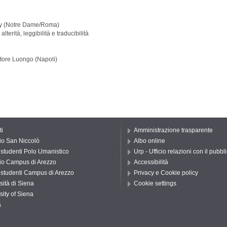
ey (Notre Dame/Roma)
terità, leggibilità e traducibilità
atore Luongo (Napoli)
ti
Amministrazione trasparente
io San Niccolò
Albo online
o studenti Polo Umanistico
Urp - Ufficio relazioni con il pubbl
io Campus di Arezzo
Accessibilità
o studenti Campus di Arezzo
Privacy e Cookie policy
sità di Siena
Cookie settings
sity of Siena
a