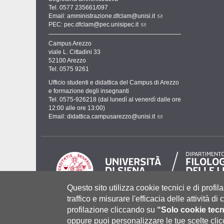
Tel. 0577 235661/097
Email:
amministrazione.dfclam@unisi.it
PEC:
pec.dfclam@pec.unisipec.it
Campus Arezzo
viale L. Cittadini 33
52100 Arezzo
Tel. 0575 9261
Ufficio studenti e didattica del Campus di Arezzo
e formazione degli insegnanti
Tel. 0575-926218 (dal lunedì al venerdì dalle ore
12:00 alle ore 13:00)
Email:
didattica.campusarezzo@unisi.it
Questo sito utilizza cookie tecnici e di profila
traffico e misurare l'efficacia delle attività d
profilazione cliccando su
“Solo cookie tecn
Università degli Studi di Siena
- Rettorato, via Banchi di Sot
P.IVA 00273530527 | C.F. 80002070524 |
Coordinate bancari
oppure puoi personalizzare le tue scelte cl