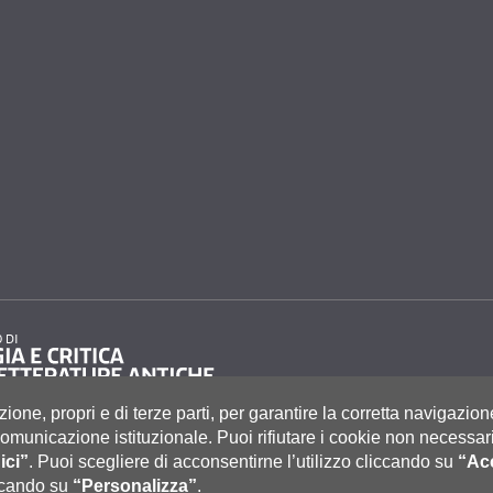
zione, propri e di terze parti, per garantire la corretta navigazion
i comunicazione istituzionale.
Puoi rifiutare i cookie non necessari
ici”
.
Puoi scegliere di acconsentirne l’utilizzo cliccando su
“Acc
to 55, 53100 Siena ITALIA
e
|
Caselle Pec: Posta Elettronica Certificata
|
Fatturazione Elettronica
iccando su
“Personalizza”
.