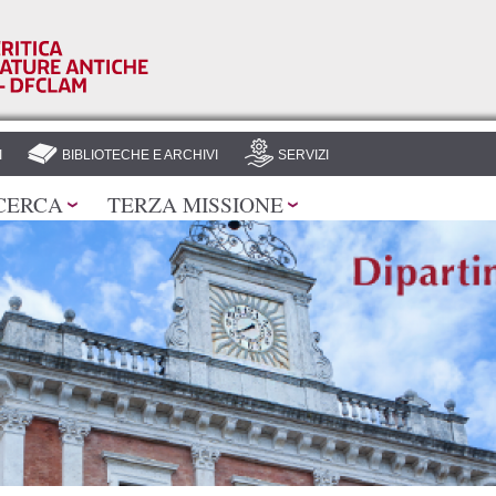
Salta al
contenuto
principale
I
BIBLIOTECHE E ARCHIVI
SERVIZI
CERCA
TERZA MISSIONE