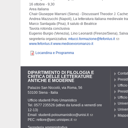
16 ottobre - 9,30
Area italiana
Chair Giuseppe Marrani (Siena) - Discussant Theodor J. Cach
Andrea Mazzucchi (Napoli), La letteratura italiana medievale tra al
Marco Santagata (Pisa), Il saluto di Beatrice
Tavola rotonda conclusiva
Eugenio Burgio (Venezia), Lino Leonardi (Firenze/Siena), Salv
segreteria organizzativa:
mtucci.formazione@fefonlus.it
www.fefonlus.it
www.medioevoromanzo.it
Locandina e Programma
DIPARTIMENTO DI FILOLOGIA E
Contat
CRITICA DELLE LETTERATURE
Presid
ANTICHE E MODERNE
Uffici
Palazzo San Niccolò, via Roma, 56
Presid
53100 Siena - Italia
Uffici
Ufficio studenti Polo Umanistico
Univer
Tel. 0577 235526 (attivo da lunedì a venerdì ore
Univer
12-13)
Email:
studenti.poloumanistico@unisi.it
Mapp
PEC:
rettore@pec.unisipec.it
Segreteria amministrativa