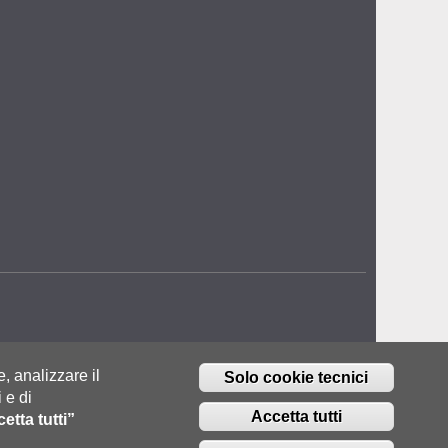
e, analizzare il
Solo cookie tecnici
 e di
Accetta tutti
etta tutti”