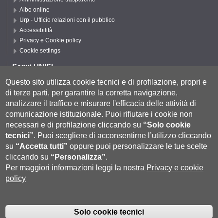
Albo online
Urp - Ufficio relazioni con il pubblico
Accessibilità
Privacy e Cookie policy
Cookie settings
Segui UNISI
Questo sito utilizza cookie tecnici e di profilazione, propri e
di terze parti, per garantire la corretta navigazione,
Segui DFCLAM
analizzare il traffico e misurare l'efficacia delle attività di
comunicazione istituzionale.
Puoi rifiutare i cookie non
necessari e di profilazione cliccando su
“Solo cookie
tecnici”
.
Puoi scegliere di acconsentirne l’utilizzo cliccando
su
“Accetta tutti”
oppure puoi personalizzare le tue scelte
cliccando su
“Personalizza”
.
Per maggiori informazioni leggi la nostra
Privacy e cookie
policy
Università degli Studi di Siena
- Rettorato, via Banchi di Sotto 55, 53100
Siena ITALIA
Solo cookie tecnici