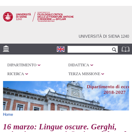
Salta al
contenuto
principale
UNIVERSITÀ DI SIENA 1240
Form di ricerca
Cerca
SEDI
DIPARTIMENTO
DIDATTICA
CENTRI DI RICERCA
RICERCA
TERZA MISSIONE
LABORATORI
BIBLIOTECHE E
ARCHIVI
SERVIZI
Tu sei qui
Home
16 marzo: Lingue oscure. Gerghi,