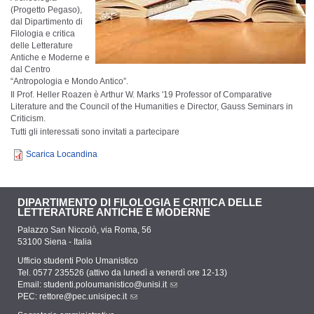
(Progetto Pegaso),
dal Dipartimento di
Filologia e critica
delle Letterature
Antiche e Moderne e
dal Centro
“Antropologia e Mondo Antico”.
Il Prof. Heller Roazen è Arthur W. Marks '19 Professor of Comparative
Literature and the Council of the Humanities e Director, Gauss Seminars in
Criticism.
Tutti gli interessati sono invitati a partecipare
Scarica Locandina
DIPARTIMENTO DI FILOLOGIA E CRITICA DELLE
LETTERATURE ANTICHE E MODERNE
Palazzo San Niccolò, via Roma, 56
53100 Siena - Italia
Ufficio studenti Polo Umanistico
Tel. 0577 235526 (attivo da lunedì a venerdì ore 12-13)
Email:
studenti.poloumanistico@unisi.it
PEC:
rettore@pec.unisipec.it