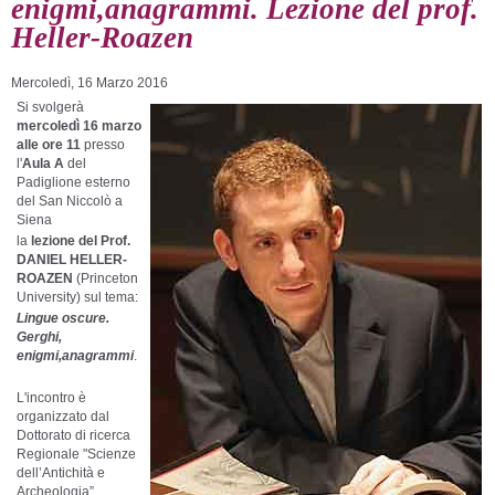
enigmi,anagrammi. Lezione del prof.
Heller-Roazen
Mercoledì, 16 Marzo 2016
Si svolgerà
mercoledì 16 marzo
alle ore 11
presso
l'
Aula A
del
Padiglione esterno
del San Niccolò a
Siena
la
lezione del Prof.
DANIEL HELLER-
ROAZEN
(Princeton
University) sul tema:
Lingue oscure.
Gerghi,
enigmi,anagrammi
.
L'incontro è
organizzato dal
Dottorato di ricerca
Regionale "Scienze
dell’Antichità e
Archeologia”