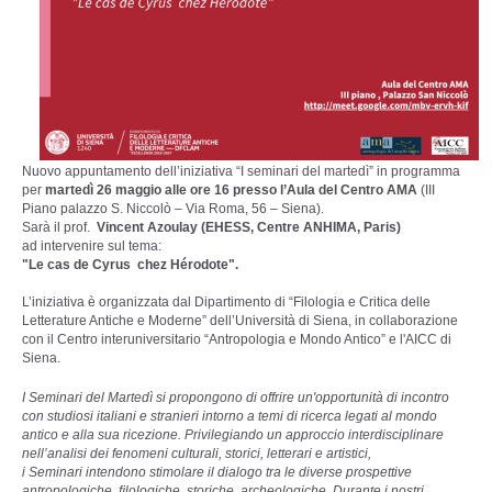
Nuovo appuntamento dell’iniziativa
“I seminari del martedì” in programma
per
martedì 26
maggio alle ore 16 presso l’Aula del Centro AMA
(III
Piano palazzo S. Niccolò – Via Roma, 56 – Siena).
Sarà il prof.
Vincent Azoulay (EHESS, Centre ANHIMA, Paris)
ad intervenire sul tema:
"
Le cas de Cyrus chez Hérodote
"
.
L’iniziativa è organizzata dal Dipartimento di “Filologia e Critica delle
Letterature Antiche e Moderne” dell’Università di Siena, in collaborazione
con il Centro interuniversitario “Antropologia e Mondo Antico” e
l'AICC di
Siena
.
I Seminari del Martedì si propongono di offrire un'opportunità di incontro
con studiosi italiani e stranieri intorno a temi di ricerca legati al mondo
antico e alla sua ricezione. Privilegiando un approccio interdisciplinare
nell’analisi dei fenomeni culturali, storici, letterari e artistici,
i Seminari intendono stimolare il dialogo tra le diverse prospettive
antropologiche, ﬁlologiche, storiche, archeologiche. Durante i nostri