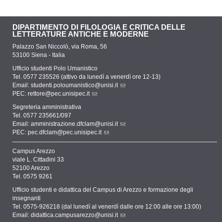
DIPARTIMENTO DI FILOLOGIA E CRITICA DELLE
LETTERATURE ANTICHE E MODERNE
Palazzo San Niccolò, via Roma, 56
53100 Siena - Italia
Ufficio studenti Polo Umanistico
Tel. 0577 235526 (attivo da lunedì a venerdì ore 12-13)
Email:
studenti.poloumanistico@unisi.it
PEC:
rettore@pec.unisipec.it
Segreteria amministrativa
Tel. 0577 235661/097
Email:
amministrazione.dfclam@unisi.it
PEC:
pec.dfclam@pec.unisipec.it
Campus Arezzo
viale L. Cittadini 33
52100 Arezzo
Tel. 0575 9261
Ufficio studenti e didattica del Campus di Arezzo e formazione degli
insegnanti
Tel. 0575-926218 (dal lunedì al venerdì dalle ore 12:00 alle ore 13:00)
Email:
didattica.campusarezzo@unisi.it