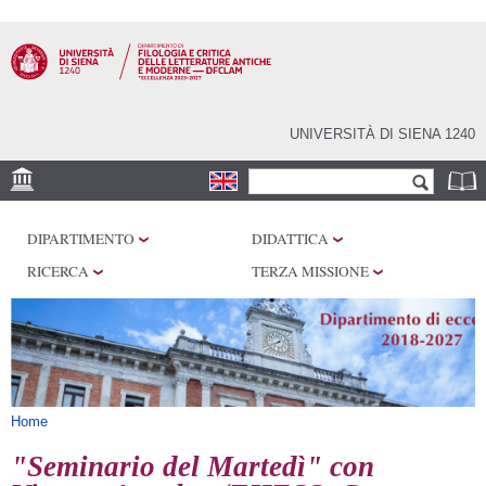
Salta al
contenuto
principale
UNIVERSITÀ DI SIENA 1240
Form di ricerca
Cerca
SEDI
DIPARTIMENTO
DIDATTICA
CENTRI DI RICERCA
RICERCA
TERZA MISSIONE
LABORATORI
BIBLIOTECHE E
ARCHIVI
SERVIZI
Tu sei qui
Home
"Seminario del Martedì" con