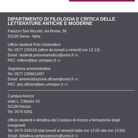
DIPARTIMENTO DI FILOLOGIA E CRITICA DELLE
LETTERATURE ANTICHE E MODERNE
Palazzo San Niccolò, via Roma, 56
53100 Siena - Italia
Ufficio studenti Polo Umanistico
Tel. 0577 235526 (attivo da lunedì a venerdì ore 12-13)
Email:
studenti.poloumanistico@unisi.it
PEC:
rettore@pec.unisipec.it
Segreteria amministrativa
Tel. 0577 235661/097
Email:
amministrazione.dfclam@unisi.it
PEC:
pec.dfclam@pec.unisipec.it
Campus Arezzo
viale L. Cittadini 33
52100 Arezzo
Tel. 0575 9261
Ufficio studenti e didattica del Campus di Arezzo e formazione degli
insegnanti
Tel. 0575-926218 (dal lunedì al venerdì dalle ore 12:00 alle ore 13:00)
Email:
didattica.campusarezzo@unisi.it