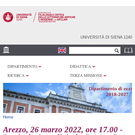
Salta al
contenuto
principale
UNIVERSITÀ DI SIENA 1240
Form di ricerca
Cerca
SEDI
DIPARTIMENTO
DIDATTICA
CENTRI DI RICERCA
RICERCA
TERZA MISSIONE
LABORATORI
BIBLIOTECHE E
ARCHIVI
SERVIZI
Tu sei qui
Home
Arezzo, 26 marzo 2022, ore 17.00 -