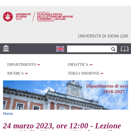
Salta al
contenuto
principale
UNIVERSITÀ DI SIENA 1240
Form di ricerca
Cerca
SEDI
DIPARTIMENTO
DIDATTICA
CENTRI DI RICERCA
RICERCA
TERZA MISSIONE
LABORATORI
BIBLIOTECHE E
ARCHIVI
SERVIZI
Tu sei qui
Home
24 marzo 2023, ore 12:00 - Lezione