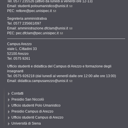
Tel. 0577 235526 (attivo da lunedì a venerdì ore 12-13)
Email:
studenti.poloumanistico@unisi.it
PEC:
rettore@pec.unisipec.it
Segreteria amministrativa
Tel. 0577 235661/097
Email:
amministrazione.dfclam@unisi.it
PEC:
pec.dfclam@pec.unisipec.it
Campus Arezzo
viale L. Cittadini 33
52100 Arezzo
Tel. 0575 9261
Ufficio studenti e didattica del Campus di Arezzo e formazione degli
insegnanti
Tel. 0575-926218 (dal lunedì al venerdì dalle ore 12:00 alle ore 13:00)
Email:
didattica.campusarezzo@unisi.it
Contatti
Presidio San Niccolò
Ufficio studenti Polo Umanistico
Presidio Campus di Arezzo
Ufficio studenti Campus di Arezzo
Università di Siena