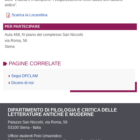
antico”.
Scarica la Locandina
PER PARTECIPARE
Aula 468, IV
piano del complesso San Niccolò
via Roma, 56
Siena
PAGINE CORRELATE
Segui DFCLAM
Dicono di noi
DIPARTIMENTO DI FILOLOGIA E CRITICA DELLE
LETTERATURE ANTICHE E MODERNE
Palazzo San Niccolò, via Roma, 56
53100 Siena - Italia
Ufficio studenti Polo Umanistico