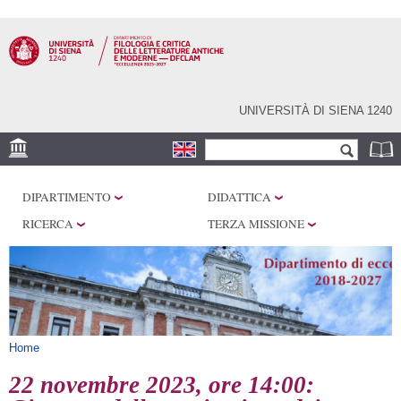
Salta al
contenuto
principale
UNIVERSITÀ DI SIENA 1240
Form di ricerca
Cerca
SEDI
DIPARTIMENTO
DIDATTICA
CENTRI DI RICERCA
RICERCA
TERZA MISSIONE
LABORATORI
BIBLIOTECHE E
ARCHIVI
SERVIZI
Tu sei qui
Home
22 novembre 2023, ore 14:00: