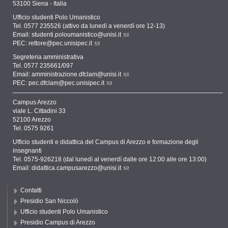
53100 Siena - Italia
Ufficio studenti Polo Umanistico
Tel. 0577 235526 (attivo da lunedì a venerdì ore 12-13)
Email:
studenti.poloumanistico@unisi.it
PEC:
rettore@pec.unisipec.it
Segreteria amministrativa
Tel. 0577 235661/097
Email:
amministrazione.dfclam@unisi.it
PEC:
pec.dfclam@pec.unisipec.it
Campus Arezzo
viale L. Cittadini 33
52100 Arezzo
Tel. 0575 9261
Ufficio studenti e didattica del Campus di Arezzo e formazione degli
insegnanti
Tel. 0575-926218 (dal lunedì al venerdì dalle ore 12:00 alle ore 13:00)
Email:
didattica.campusarezzo@unisi.it
Contatti
Presidio San Niccolò
Ufficio studenti Polo Umanistico
Presidio Campus di Arezzo