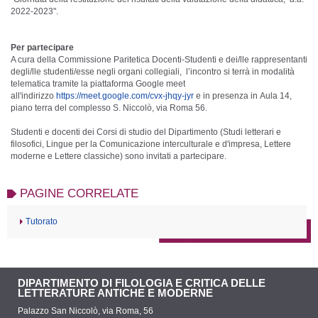
2022-2023".
Per partecipare
A cura
della
Commissione Paritetica Docenti-Studenti e
dei/lle
rappresentanti
degli/lle studenti/esse negli organi collegiali, l’incontro si terrà in modalità
telematica tramite la piattaforma Google meet
all'indirizzo
https://meet.google.com/cvx-jhqy-jyr
e in presenza in
Aula 14,
piano terra del complesso S. Niccolò, via Roma 56.
Studenti e docenti
dei
Corsi
di
studio del Dipartimento (Studi letterari e
filosofici, Lingue per la Comunicazione interculturale e d'impresa, Lettere
moderne e Lettere classiche) sono invitati a partecipare.
PAGINE CORRELATE
Tutorato
DIPARTIMENTO DI FILOLOGIA E CRITICA DELLE
LETTERATURE ANTICHE E MODERNE
Palazzo San Niccolò, via Roma, 56