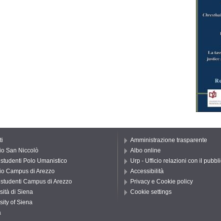
ti
Amministrazione trasparente
io San Niccolò
Albo online
o studenti Polo Umanistico
Urp - Ufficio relazioni con il pubbl
io Campus di Arezzo
Accessibilità
o studenti Campus di Arezzo
Privacy e Cookie policy
sità di Siena
Cookie settings
sity of Siena
a