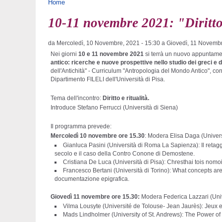
Tu sei qui
Home
10-11 novembre 2021: "Diritto
da
Mercoledì, 10 Novembre, 2021 - 15:30
a
Giovedì, 11 Novembr
Nei giorni
10 e 11 novembre 2021
si terrà un nuovo appuntamen
antico: ricerche e nuove prospettive nello studio dei greci e 
dell'Antichità" - Curriculum "Antropologia del Mondo Antico", co
Dipartimento FILELI dell'Università di Pisa.
Tema dell'incontro:
Diritto e ritualità
.
Introduce Stefano Ferrucci (Università di Siena)
Il programma prevede:
Mercoledì 10 novembre ore 15.30
: Modera Elisa Daga (Univers
Gianluca Pasini (Università di Roma La Sapienza):
Il retag
secolo e il caso della Contro Conone di Demostene
.
Cristiana De Luca (Università di Pisa):
Chresthai tois nomois
Francesco Bertani (Università di Torino):
What concepts are 
documentazione epigrafica
.
Giovedì 11 novembre ore 15.30
:
Modera Federica Lazzari (Univ
Vilma Lousyte (Université de Tolouse- Jean Jaurès):
Jeux e
Mads Lindholmer (University of St. Andrews):
The Power of 