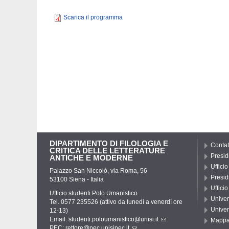
Scarica il programma
DIPARTIMENTO DI FILOLOGIA E
Contat
CRITICA DELLE LETTERATURE
Presid
ANTICHE E MODERNE
Uffici
Palazzo San Niccolò, via Roma, 56
Presid
53100 Siena - Italia
Uffici
Ufficio studenti Polo Umanistico
Univer
Tel. 0577 235526 (attivo da lunedì a venerdì ore
Univer
12-13)
Email:
studenti.poloumanistico@unisi.it
Mapp
PEC:
rettore@pec.unisipec.it