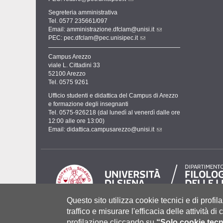
Segreteria amministrativa
Tel. 0577 235661/097
Email:
amministrazione.dfclam@unisi.it
PEC:
pec.dfclam@pec.unisipec.it
Campus Arezzo
viale L. Cittadini 33
52100 Arezzo
Tel. 0575 9261
Ufficio studenti e didattica del Campus di Arezzo
e formazione degli insegnanti
Tel. 0575-926218 (dal lunedì al venerdì dalle ore
12:00 alle ore 13:00)
Email:
didattica.campusarezzo@unisi.it
Questo sito utilizza cookie tecnici e di profila
traffico e misurare l'efficacia delle attività d
profilazione cliccando su
“Solo cookie tecn