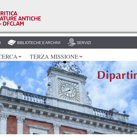
Salta al
contenuto
principale
I
BIBLIOTECHE E ARCHIVI
SERVIZI
CERCA
TERZA MISSIONE