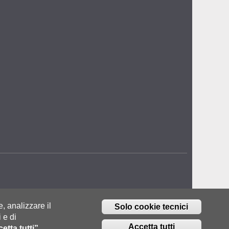
e, analizzare il
Solo cookie tecnici
 e di
Accetta tutti
etta tutti”