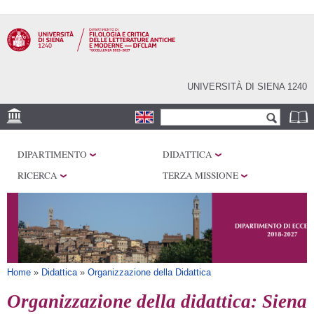
Salta al
contenuto
principale
UNIVERSITÀ DI SIENA 1240
Form di ricerca
Cerca
SEDI
DIPARTIMENTO
DIDATTICA
CENTRI DI RICERCA
RICERCA
TERZA MISSIONE
LABORATORI
BIBLIOTECHE E
ARCHIVI
SERVIZI
Tu sei qui
Home
»
Didattica
»
Organizzazione della Didattica
Organizzazione della didattica: Siena