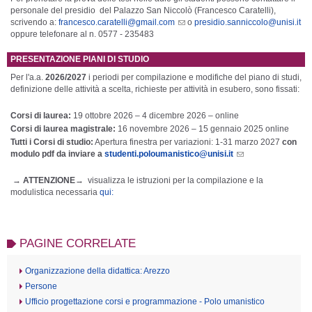
personale del presidio del Palazzo San Niccolò (Francesco Caratelli),
scrivendo a:
francesco.caratelli@gmail.com
o
presidio.sanniccolo@unisi.it
oppure telefonare al n. 0577 - 235483
PRESENTAZIONE PIANI DI STUDIO
Per l'a.a.
2026/2027
i periodi per compilazione e modifiche del piano di studi,
definizione delle attività a scelta, richieste per attività in esubero, sono fissati:
Corsi di laurea:
19 ottobre 2026 – 4 dicembre 2026 – online
Corsi di laurea magistrale:
16 novembre 2026 – 15 gennaio 2025 online
Tutti i Corsi di studio:
Apertura finestra per variazioni: 1-31 marzo 2027
con
modulo pdf da inviare a
studenti.poloumanistico@unisi.it
→
ATTENZIONE
→ visualizza le istruzioni per la compilazione e la
modulistica necessaria
qui:
PAGINE CORRELATE
Organizzazione della didattica: Arezzo
Persone
Ufficio progettazione corsi e programmazione - Polo umanistico