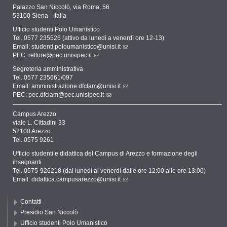
Palazzo San Niccolò, via Roma, 56
53100 Siena - Italia
Ufficio studenti Polo Umanistico
Tel. 0577 235526 (attivo da lunedì a venerdì ore 12-13)
Email:
studenti.poloumanistico@unisi.it
PEC:
rettore@pec.unisipec.it
Segreteria amministrativa
Tel. 0577 235661/097
Email:
amministrazione.dfclam@unisi.it
PEC:
pec.dfclam@pec.unisipec.it
Campus Arezzo
viale L. Cittadini 33
52100 Arezzo
Tel. 0575 9261
Ufficio studenti e didattica del Campus di Arezzo e formazione degli
insegnanti
Tel. 0575-926218 (dal lunedì al venerdì dalle ore 12:00 alle ore 13:00)
Email:
didattica.campusarezzo@unisi.it
Contatti
Presidio San Niccolò
Ufficio studenti Polo Umanistico