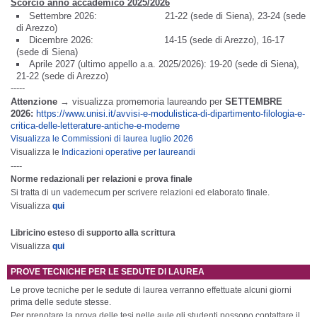
Scorcio anno accademico
2025/2026
Settembre 2026: 21-22 (sede di Siena), 23-24 (sede
di Arezzo)
Dicembre 2026: 14-15 (sede di Arezzo), 16-17
(sede di Siena)
Aprile 2027 (ultimo appello a.a. 2025/2026): 19-20 (sede di Siena),
21-22 (sede di Arezzo)
-----
Attenzione
→ visualizza promemoria laureando per
SETTEMBRE
2026:
https://www.unisi.it/avvisi-e-modulistica-di-dipartimento-filologia-e-
critica-delle-letterature-antiche-e-moderne
Visualizza le Commissioni di laurea luglio 2026
Visualizza le
Indicazioni operative per laureandi
----
Norme redazionali per relazioni e prova finale
Si tratta di un vademecum per scrivere relazioni ed elaborato finale.
Visualizza
qui
Libricino esteso di supporto alla scrittura
Visualizza
qui
PROVE TECNICHE PER LE SEDUTE DI LAUREA
Le prove tecniche per le sedute di laurea verranno effettuate alcuni giorni
prima delle sedute stesse.
Per prenotare la prova delle tesi nelle aule gli studenti possono contattare il