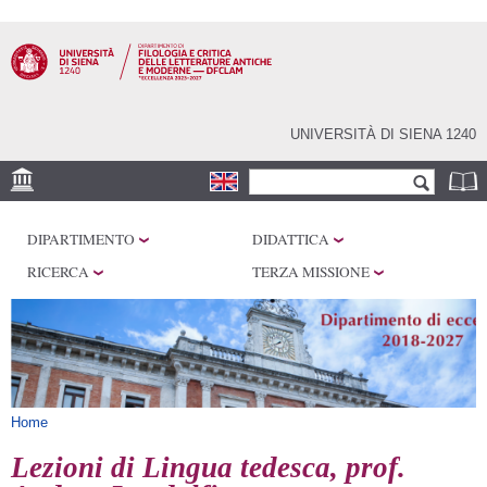
Salta al
contenuto
principale
UNIVERSITÀ DI SIENA 1240
Form di ricerca
Cerca
SEDI
DIPARTIMENTO
DIDATTICA
CENTRI DI RICERCA
RICERCA
TERZA MISSIONE
LABORATORI
BIBLIOTECHE E
ARCHIVI
SERVIZI
Tu sei qui
Home
Lezioni di Lingua tedesca, prof.