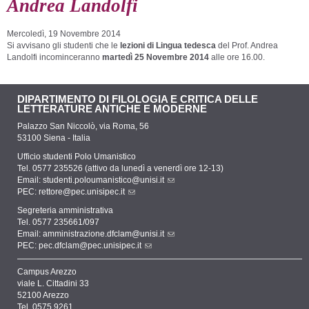
Andrea Landolfi
Mercoledì, 19 Novembre 2014
Si avvisano gli studenti che le
lezioni di Lingua tedesca
del Prof. Andrea
Landolfi incominceranno
martedì 25 Novembre
2014
alle ore 16.00.
DIPARTIMENTO DI FILOLOGIA E CRITICA DELLE
LETTERATURE ANTICHE E MODERNE
Palazzo San Niccolò, via Roma, 56
53100 Siena - Italia
Ufficio studenti Polo Umanistico
Tel. 0577 235526 (attivo da lunedì a venerdì ore 12-13)
Email:
studenti.poloumanistico@unisi.it
PEC:
rettore@pec.unisipec.it
Segreteria amministrativa
Tel. 0577 235661/097
Email:
amministrazione.dfclam@unisi.it
PEC:
pec.dfclam@pec.unisipec.it
Campus Arezzo
viale L. Cittadini 33
52100 Arezzo
Tel. 0575 9261