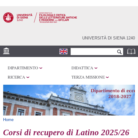
Salta al
contenuto
principale
UNIVERSITÀ DI SIENA 1240
Form di ricerca
Cerca
SEDI
DIPARTIMENTO
DIDATTICA
CENTRI DI RICERCA
RICERCA
TERZA MISSIONE
LABORATORI
BIBLIOTECHE E
ARCHIVI
SERVIZI
Tu sei qui
Home
Corsi di recupero di Latino 2025/26