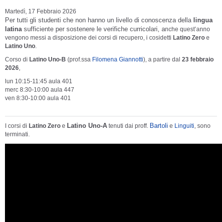
Martedì, 17 Febbraio 2026
Per tutti gli studenti che non hanno un livello di conoscenza della
lingua
latina
sufficiente per sostenere le verifiche currico
lari, a
nche quest’anno
vengono messi a disposizione dei corsi di recupero, i cosidetti
Latino Zero
e
Latino Uno
.
Corso di
Latino Uno-B
(prof.ssa
Filomena Giannotti
), a partire dal
23 febbraio
2026
,
lun 10:15-11:45 aula 401
merc 8:30-10:00 aula 447
ven 8:30-10:00 aula 401
Latino Uno-A
Bartoli
I corsi di
Latino Zero
e
tenuti dai proff.
e
Linguiti
, sono
terminati.