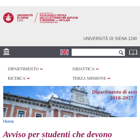
Salta al
contenuto
principale
UNIVERSITÀ DI SIENA 1240
Form di ricerca
Cerca
SEDI
DIPARTIMENTO
DIDATTICA
CENTRI DI RICERCA
RICERCA
TERZA MISSIONE
LABORATORI
BIBLIOTECHE E
ARCHIVI
SERVIZI
Tu sei qui
Home
Avviso per studenti che devono