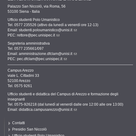
Palazzo San Niccolò, via Roma, 56
53100 Siena - Italia
Ufficio studenti Polo Umanistico
Tel. 0577 235526 (attivo da lunedì a venerdì ore 12-13)
Email:
studenti.poloumanistico@unisi.it
PEC:
rettore@pec.unisipec.it
Segreteria amministrativa
Tel. 0577 235661/097
Email:
amministrazione.dfclam@unisi.it
PEC:
pec.dfclam@pec.unisipec.it
Campus Arezzo
viale L. Cittadini 33
52100 Arezzo
Tel. 0575 9261
Ufficio studenti e didattica del Campus di Arezzo e formazione degli
insegnanti
Tel. 0575-926218 (dal lunedì al venerdì dalle ore 12:00 alle ore 13:00)
Email:
didattica.campusarezzo@unisi.it
Contatti
Presidio San Niccolò
Ufficio studenti Polo Umanistico