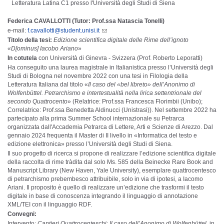
Letteratura Latina C1 presso l'Università degli Studi di Siena
Federica CAVALLOTTI (Tutor: Prof.ssa Natascia Tonelli)
e-mail:
f.cavallotti@student.unisi.it
Titolo della tesi:
Edizione scientifica digitale delle Rime dell’ignoto
«D[ominus] Iacobo Ariano
»
In cotutela
con Università di Ginevra - Svizzera (Prof. Roberto Leporatti)
Ha conseguito una laurea magistrale in Italianistica presso l’Università degli
Studi di Bologna nel novembre 2022 con una tesi in Filologia della
Letteratura Italiana dal titolo «
Il caso del «bel libreto» dell’Anonimo di
Wolfenbüttel. Petrarchismo e intertestualità nella lirica settentrionale del
secondo Quattrocento
» (Relatrice: Prof.ssa Francesca Florimbii (Unibo);
Correlatrice: Prof.ssa Benedetta Aldinucci (Unistrasi)). Nel settembre 2022 ha
partecipato alla prima Summer School internazionale su Petrarca
organizzata dall'Accademia Petrarca di Lettere, Arti e Scienze di Arezzo. Dal
gennaio 2024 frequenta il Master di II livello in «Informatica del testo e
edizione elettronica» presso l’Università degli Studi di Siena.
Il suo progetto di ricerca si propone di realizzare l’edizione scientifica digitale
della raccolta di rime tràdita dal solo Ms. 585 della Beinecke Rare Book and
Manuscript Library (New Haven, Yale University), esemplare quattrocentesco
di petrarchismo prebembesco attribuibile, solo in via di ipotesi, a Iacomo
Ariani. Il proposito è quello di realizzare un’edizione che trasformi il testo
digitale in base di conoscenza integrando il linguaggio di annotazione
XML/TEI con il linguaggio RDF.
Convegni:
Intervento:
Cantieri Quattrocenteschi: Il caso dell’Anonimo di Wolfenbüttel,
in