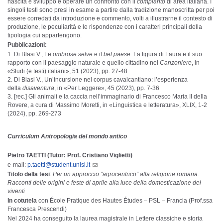
nascita e sviluppo e operare un confronto con il
compianto
di area italiana. I
singoli testi sono presi in esame a partire dalla tradizione manoscritta per poi
essere corredati da introduzione e commento, volti a illustrarne il contesto di
produzione, le peculiarità e le rispondenze con i caratteri principali della
tipologia cui appartengono.
Pubblicazioni:
Di Blasi V., Le
ombrose selve
e il
bel paese
. La figura di Laura e il suo
rapporto con il paesaggio naturale e quello cittadino nel
Canzoniere
, in
«Studi (e testi) italiani», 51 (2023), pp. 27-48
Di Blasi V., Un’incursione nel corpus cavalcantiano: l’esperienza
della
disaventura
, in «Per Leggere», 45 (2023), pp. 7-36
[rec.] Gli animali e la caccia nell’immaginario di Francesco Maria II della
Rovere, a cura di Massimo Moretti, in «Linguistica e letteratura», XLIX, 1-2
(2024), pp. 269-273
Curriculum Antropologia del mondo antico
Pietro TAETTI (Tutor: Prof. Cristiano Viglietti)
e-mail:
p.taetti@student.unisi.it
Titolo della tesi
:
Per un approccio “agrocentrico” alla religione romana.
Racconti delle origini e feste di aprile alla luce della domesticazione dei
viventi
In cotutela
con École Pratique des Hautes Études – PSL – Francia (Prof.ssa
Francesca Prescendi)
Nel 2024 ha conseguito la laurea magistrale in Lettere classiche e storia