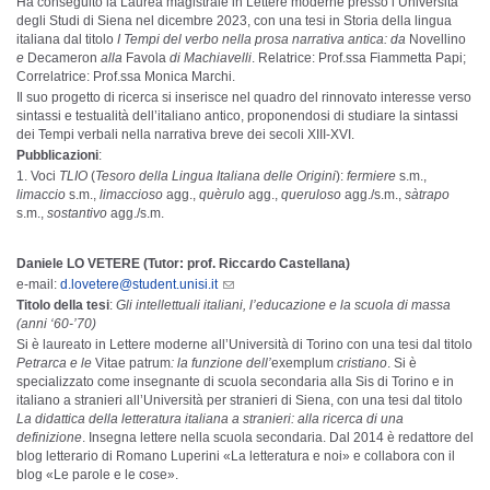
Ha conseguito la Laurea magistrale in Lettere moderne presso l’Università
degli Studi di Siena nel dicembre 2023, con una tesi in Storia della lingua
italiana dal titolo
I Tempi del verbo nella prosa narrativa antica: da
Novellino
e
Decameron
alla
Favola
di Machiavelli
. Relatrice: Prof.ssa Fiammetta Papi;
Correlatrice: Prof.ssa Monica Marchi.
Il suo progetto di ricerca si inserisce nel quadro del rinnovato interesse verso
sintassi e testualità dell’italiano antico, proponendosi di studiare la sintassi
dei Tempi verbali nella narrativa breve dei secoli XIII-XVI.
Pubblicazioni
:
Voci
TLIO
(
Tesoro della Lingua Italiana delle Origini
):
fermiere
s.m.,
limaccio
s.m.,
limaccioso
agg.,
quèrulo
agg.,
queruloso
agg./s.m.,
sàtrapo
s.m.,
sostantivo
agg./s.m.
Daniele LO VETERE (Tutor: prof. Riccardo Castellana)
e-mail:
d.lovetere@student.unisi.it
Titolo della tesi
:
Gli intellettuali italiani, l’educazione e la scuola di massa
(anni ‘60-’70)
Si è laureato in Lettere moderne all’Università di Torino con una tesi dal titolo
Petrarca e le
Vitae patrum
: la funzione dell’
exemplum
cristiano
. Si è
specializzato come insegnante di scuola secondaria alla Sis di Torino e in
italiano a stranieri all’Università per stranieri di Siena, con una tesi dal titolo
La didattica della letteratura italiana a stranieri: alla ricerca di una
definizione
. Insegna lettere nella scuola secondaria. Dal 2014 è redattore del
blog letterario di Romano Luperini «La letteratura e noi» e collabora con il
blog «Le parole e le cose».