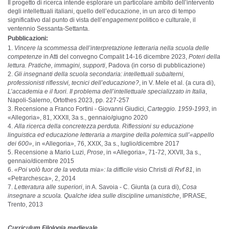
Il progetto di ricerca intende esplorare un particolare ambito dell’intervento
degli intellettuali italiani, quello dell’educazione, in un arco di tempo
significativo dal punto di vista dell’
engagement
politico e culturale, il
ventennio Sessanta-Settanta.
Pubblicazioni:
Vincere la scommessa dell’interpretazione letteraria nella scuola delle
competenze
in Atti del convegno Compalit 14-16 dicembre 2023,
Poteri della
lettura. Pratiche, immagini, supporti
, Padova (in corso di pubblicazione)
Gli insegnanti della scuola secondaria: intellettuali subalterni,
professionisti riflessivi, tecnici dell’educazione?
, in V. Mele et al. (a cura di),
L’accademia e il fuori. Il problema dell’intellettuale specializzato in Italia
,
Napoli-Salerno, Ortothes 2023, pp. 227-257
Recensione a Franco Fortini - Giovanni Giudici,
Carteggio. 1959-1993
, in
«Allegoria», 81, XXXII, 3a s., gennaio/giugno 2020
Alla ricerca della concretezza perduta. Riflessioni su educazione
linguistica ed educazione letteraria a margine della polemica sull’«appello
dei 600»
, in «Allegoria», 76, XXIX, 3a s., luglio/dicembre 2017
Recensione a Mario Luzi,
Prose
, in «Allegoria», 71-72, XXVII, 3a s.,
gennaio/dicembre 2015
«Poi volò fuor de la veduta mia»: la difficile
visio Christi
di Rvf 81
, in
«Petrarchesca», 2, 2014
Letteratura alle superiori
, in A. Savoia - C. Giunta (a cura di),
Cosa
insegnare a scuola. Qualche idea sulle discipline umanistiche
, IPRASE,
Trento, 2013
Curriculum Filologia medievale