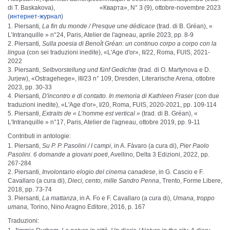
di T. Baskakova), «Кварта», N° 3 (9), ottobre-novembre 2023
(
интернет-журнал
)
Piersanti
, La fin du monde / Presque une dédicace
(trad. di B. Gréan), «
L’Intranquille » n°24, Paris, Atelier de l'agneau, aprile 2023, pp. 8-9
Piersanti
, Sulla poesia di Benoît Gréan: un continuo corpo a corpo con la
lingua
(con sei traduzioni inedite), «L'Age d'or», II/22, Roma, FUIS, 2021-
2022
Piersanti,
Selbvorstellung und fünf Gedichte
(trad. di O. Martynova e D.
Jurjew), «Ostragehege», III/23 n° 109, Dresden, Literarische Arena, ottobre
2023, pp. 30-33
Piersanti
, D'incontro e di contatto. In memoria di Kathleen Fraser
(con due
traduzioni inedite), «L'Age d'or», I/20, Roma, FUIS, 2020-2021, pp. 109-114
Piersanti,
Extraits de « L’homme est vertical »
(trad. di B. Gréan), «
L'Intranquille » n°17, Paris, Atelier de l'agneau, ottobre 2019, pp. 9-11
Contributi in antologie:
Piersanti,
Su P. P. Pasolini / I campi
, in A. Fàvaro (a cura di),
Pier Paolo
Pasolini. 6 domande a giovani poeti
, Avellino, Delta 3 Edizioni, 2022, pp.
267-284
Piersanti,
Involontario elogio del cinema canadese
, in G. Cascio e F.
Cavallaro (a cura di),
Dieci, cento, mille Sandro Penna
, Trento, Forme Libere,
2018, pp. 73-74
Piersanti,
La mattanza
, in A. Fo e F. Cavallaro (a cura di),
Umana, troppo
umana,
Torino, Nino Aragno Editore, 2016, p. 167
Traduzioni: