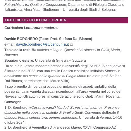
Petrarchismi tra Quattro e Cinquecento
, Dipartimento di Filologia Classica e
Italianistica, Alma Mater Studiorum – Università degli Studi di Bologna.
XXXIX CICLO - FILOLOGIA E CRITICA
Curriculum Letterature moderne
Davide BORGHERO (Tutor: Prof. Stefano Dal Bianco)
e-mail:
davide.borghero@student.unisi.it
Titolo della tesi:
Tra dialetto e lingua. Questioni di sintassi in Giotti, Marin,
Noventa
.
Soggiorno estero:
Università di Ginevra – Svizzera
Ha studiato Lettere moderne presso l'Università degli Studi di Siena, dove si
è laureato nel 2023, con una tesi in Poetica e stilistica intitolata
Sintassi e
architetture del senso nelle quartine di Biagio Marin
(relatore prof. Stefano
Dal Bianco; correlatore: dott. Marco Villa).
Il suo progetto di ricerca si occupa di indagare gli aspetti sintattici della
poesia scritta in varietà dialettali riconducibili all’area veneta nel corso del
Novecento. Gli autori presi in considerazione sono Giotti, Marin, Noventa.
Convegni:
D. Borghero,
«Cossa te vardi? Vardo / ‘Sti veci muri atorno
». Presenze
dialogiche nella poesia in dialetto di Virgilio Giotti
, Convegno dottorale
Il
dialogo. Forma conoscitiva, genere autonomo
, Università di Verona, 14-16
ottobre 2024;
D. Borghero,
Il
Veenetken
di Francesco Maino
, XXVIII Congresso ADI