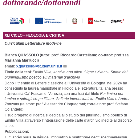
dottorande/dottorandi
XLI CICLO - FILOLOGIA E CRITICA
Curriculum Letterature moderne
Bianca QUASSOLO (tutor: prof. Riccardo Castellana; co-tutor: prof.ssa
Marianna Marrucci)
email:
b.quassolo@student.unisi.it
Titolo della tesi
:
Emilio Villa, «native and alien. Signe / vivant». Studio del
plurilinguismo poetico sui materiali d’archivio
Dopo il triennio di Lettere classiche all’Università di Bologna, nel 2024 ha
conseguito la laurea magistrale in Filologia e letteratura italiana presso
l’Università Ca’ Foscari di Venezia, con una tesi dal titolo
Per limina per
lumina e spiragli crepe filiture. Gallerie intertestuali tra Emilio Villa e Andrea
Zanzotto
(relatore: prof. Alessandro Cinquegrani; correlatore: prof. Stefano
Colangelo).
Il suo progetto di ricerca si dedica allo studio del plurilinguismo poetico di
Emilio Villa attraverso l’integrazione delle carte d’archivio inedite al discorso
critico.
Pubblicazioni:
D’
après nous, le déluge
. Idiomatico e multilingue negli sperimentalismi