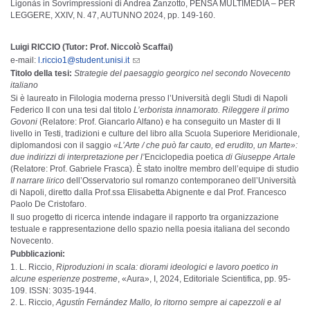
Ligonàs in Sovrimpressioni di Andrea Zanzotto, PENSA MULTIMEDIA – PER
LEGGERE, XXIV, N. 47, AUTUNNO 2024, pp. 149-160.
Luigi RICCIO (Tutor: Prof. Niccolò Scaffai)
e-mail:
l.riccio1@student.unisi.it
Titolo della tesi:
Strategie del paesaggio georgico nel secondo Novecento
italiano
Si è laureato in Filologia moderna presso l’Università degli Studi di Napoli
Federico II con una tesi dal titolo
L’erborista innamorato. Rileggere il primo
Govoni
(Relatore: Prof. Giancarlo Alfano) e ha conseguito un Master di II
livello in Testi, tradizioni e culture del libro alla Scuola Superiore Meridionale,
diplomandosi con il saggio
«L’Arte / che può far cauto, ed erudito, un Marte»:
due indirizzi di interpretazione per l’
Enciclopedia poetica
di Giuseppe Artale
(Relatore: Prof. Gabriele Frasca). È stato inoltre membro dell’equipe di studio
Il narrare lirico
dell’Osservatorio sul romanzo contemporaneo dell’Università
di Napoli, diretto dalla Prof.ssa Elisabetta Abignente e dal Prof. Francesco
Paolo De Cristofaro.
Il suo progetto di ricerca intende indagare il rapporto tra organizzazione
testuale e rappresentazione dello spazio nella poesia italiana del secondo
Novecento.
Pubblicazioni:
L. Riccio,
Riproduzioni in scala: diorami ideologici e lavoro poetico in
alcune esperienze postreme
, «Aura», I, 2024, Editoriale Scientifica, pp. 95-
109. ISSN: 3035-1944.
L. Riccio,
Agustín Fernández Mallo, Io ritorno sempre ai capezzoli e al