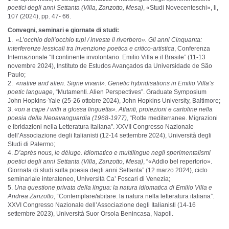
poetici degli anni Settanta (Villa, Zanzotto, Mesa)
, «Studi Novecenteschi», li,
107 (2024), pp. 47- 66.
Convegni, seminari e giornate di studi:
«L’occhio dell’occhio tupì / investe il riverbero». Gli anni Cinquanta:
interferenze lessicali tra invenzione poetica e critico-artistica
, Conferenza
Internazionale “Il continente involontario. Emilio Villa e il Brasile” (11-13
novembre 2024), Instituto de Estudos Avançados da Universidade de São
Paulo;
«native and alien. Signe vivant». Genetic hybridisations in Emilio Villa’s
poetic language
, “Mutamenti. Alien Perspectives”. Graduate Symposium
John Hopkins-Yale (25-26 ottobre 2024), John Hopkins University, Baltimore;
«on a cape / with a glossa linguetta». Atlanti, proiezioni e cartoline nella
poesia della Neoavanguardia (1968-1977)
, “Rotte mediterranee. Migrazioni
e ibridazioni nella Letteratura italiana”. XXVII Congresso Nazionale
dell’Associazione degli Italianisti (12-14 settembre 2024), Università degli
Studi di Palermo;
D’après nous, le déluge. Idiomatico e multilingue negli sperimentalismi
poetici degli anni Settanta (Villa, Zanzotto, Mesa)
, “«Addio bel repertorio».
Giornata di studi sulla poesia degli anni Settanta” (12 marzo 2024), ciclo
seminariale interateneo, Università Ca’ Foscari di Venezia;
Una questione privata della lingua: la natura idiomatica di Emilio Villa e
Andrea Zanzotto
, “Contemplare/abitare: la natura nella letteratura italiana”.
XXVI Congresso Nazionale dell’Associazione degli Italianisti (14-16
settembre 2023), Università Suor Orsola Benincasa, Napoli.