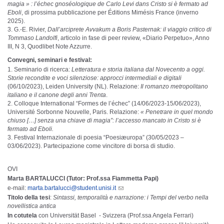
magia » : l’échec gnoséologique de Carlo Levi dans Cristo si è fermato ad
Eboli
, di prossima pubblicazione per Éditions Mimésis France (inverno
2025).
G.-E. Rivier,
Dall’arciprete Avvakum a Boris Pasternak: il viaggio critico di
Tommaso Landolfi
, articolo in fase di peer review, «Diario Perpetuo», Anno
III, N 3, Quodlibet Note Azzurre.
Convegni, seminari e festival:
Seminario di ricerca:
Letteratura e storia italiana dal Novecento a oggi.
Storie recondite e voci silenziose: approcci intermediali e digitali
(06/10/2023), Leiden University (NL). Relazione:
Il romanzo metropolitano
italiano e il canone degli anni Trenta
.
Colloque International “Formes de l’échec” (14/06/2023-15/06/2023),
Université Sorbonne Nouvelle, Paris. Relazione:
« Penetrare in quel mondo
chiuso […] senza una chiave di magia”: l’accesso mancato in Cristo si è
fermato ad Eboli.
Festival Internazionale di poesia “Poesiæuropa” (30/05/2023 –
03/06/2023). Partecipazione come vincitore di borsa di studio.
OVI
Marta BARTALUCCI (Tutor: Prof.ssa Fiammetta Papi)
e-mail:
marta.bartalucci@student.unisi.it
Titolo della tesi
:
Sintassi, temporalità e narrazione: i Tempi del verbo nella
novellistica antica
In cotutela
con Universität Basel - Svizzera (Prof.ssa Angela Ferrari)