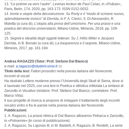
“Le poème va vers l’autre”. Levinas lecteur de Paul Celan
, in «Po&sie»,
Paris, Belin, 174, 2020, pp. 163-173. ISSN 0152-0032.
Ironie e utopie della decostruzione. Su Rorty e il “modo di scrivere nuovo,
splendidamente ironico” di Derrida
, in F. A. Clerici, S. Di Alessandro, R.
Maletta (a cura di),
L’utopia alla prova dell’umorismo. Per una prassi e una
poetica del discorso universitario
,
Milano-Udine, Mimesis, 2018, pp. 109-
125.
Segreti e idealità degli oggetti letterari. Su J. Hillis Miller e Jacques
Derrida
, in B. Bonato (a cura di),
La trasparenza e il segreto
, Milano-Udine,
Mimesis, 2017, pp. 181-194.
Andrea RAGAZZO (Tutor: Prof. Stefano Dal Bianco)
e-mail:
a.ragazzo@student.unisi.it
Titolo della tesi:
Fattori prosodici nella poesia italiana del Novecento.
Incontri di vocali
Ha studiato Lettere moderne presso l’Università degli Studi di Siena, dove si
è laureato nel 2025, con una tesi in Poetica e stilistica intitolata La sintassi di
Zanzotto in Vocativo (relatore: Prof. Stefano Dal Bianco; correlatore: Prof.
Marco Villa).
Il suo progetto di ricerca si propone di indagare il trattamento degli incontri
vocalici entro e fra le parole nella poesia italiana del Novecento.
Pubblicazioni:
A. Ragazzo, La prassi ritmica di Dal Bianco attraverso Petrarca e Zanzotto,
in «Polisemie» [in corso di pubblicazione].
A. Ragazzo, Su Ligonàs III, in M. Baldelli, A. Ragazzo, B. Restelli, La serie