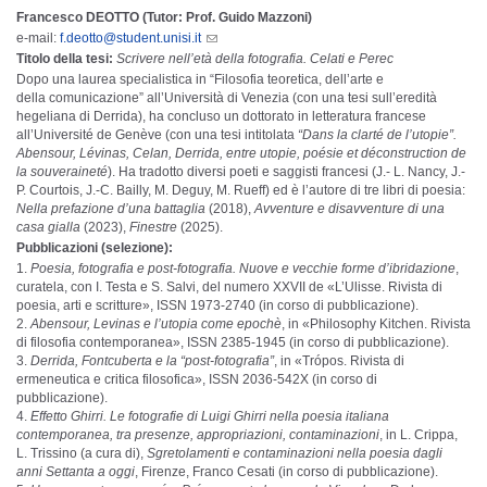
Francesco DEOTTO (Tutor: Prof. Guido Mazzoni)
e-mail:
f.deotto@student.unisi.it
Titolo della tesi:
Scrivere nell’età della fotografia. Celati e Perec
Dopo una laurea specialistica in “Filosofia teoretica, dell’arte e
della comunicazione” all’Università di Venezia (con una tesi sull’eredità
hegeliana di Derrida), ha concluso un dottorato in letteratura francese
all’Université de Genève (con una tesi intitolata
“Dans la clarté de l’utopie”.
Abensour, Lévinas, Celan, Derrida, entre utopie, poésie et déconstruction de
la souveraineté
). Ha tradotto diversi poeti e saggisti francesi (J.- L. Nancy, J.-
P. Courtois, J.-C. Bailly, M. Deguy, M. Rueff) ed è l’autore di tre libri di poesia:
Nella prefazione d’una battaglia
(2018),
Avventure e disavventure di una
casa gialla
(2023),
Finestre
(2025).
Pubblicazioni (selezione):
Poesia, fotografia e post-fotografia. Nuove e vecchie forme d’ibridazione
,
curatela, con I. Testa e S. Salvi, del numero XXVII de «L’Ulisse. Rivista di
poesia, arti e scritture», ISSN 1973-2740 (in corso di pubblicazione).
Abensour, Levinas e l’utopia come epochè
, in «Philosophy Kitchen. Rivista
di filosofia contemporanea», ISSN 2385-1945 (in corso di pubblicazione).
Derrida, Fontcuberta e la “post-fotografia”
, in «Trópos. Rivista di
ermeneutica e critica filosofica», ISSN 2036-542X (in corso di
pubblicazione).
Effetto Ghirri. Le fotografie di Luigi Ghirri nella poesia italiana
contemporanea, tra presenze, appropriazioni, contaminazioni
, in L. Crippa,
L. Trissino (a cura di),
Sgretolamenti e contaminazioni nella poesia dagli
anni Settanta a oggi
, Firenze, Franco Cesati (in corso di pubblicazione).