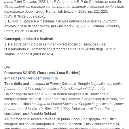
punto 7 del Tractatus (2001)
, in E. Abignente e F. P. de Cristofaro (a cura di),
Osservazioni sul romanzo contemporaneo; materiali e strumenti per lo studio
del romanzo dopo il 2000
, Roma, Tab Edizioni, 2025, pp. 221-223.
ISBN: 979-12-5669-195-1.
L. Riccio,
Indicare e installare. Per una definizione di ricerca in Broggi
,
articolo in fase di peer review per «InOpera», III, 5, 2025, Milano University
Press, ISSN: 3034-8978.
Convegni, seminari e festival:
Relatore per il ciclo di seminari «Predisposición sediciosa» per
l’Osservatorio sul romanzo contemporaneo dell’Università degli Studi di
Napoli Federico II (08/03/2025).
OVI
Francesca SANDRI (Tutor: prof. Luca Barbieri)
e-mail:
f.sandri@student.unisi.it
Titolo della tesi
:
La lingua di Franco Sacchetti. Spoglio linguistico del codice
Ashburnham 574 e edizione critica delle «Sposizioni di Vangeli»
.
Ha conseguito nell’aprile 2025 la laurea magistrale in Tradizione e
interpretazione dei testi letterari presso l’Università degli Studi di Verona, con
una tesi dal titolo
La lingua di Franco Sacchetti. Spoglio linguistico del codice
Ashburnham 574
(cc. 49r-59v e 97r-102v)
. Relatore: prof. Paolo Pellegrini;
correlatore: prof. Arnaldo Soldani.
Il suo progetto di ricerca prevede, in primo luogo, uno spoglio linguistico
integrale del codice autografo di Franco Sacchetti, il ms. Ashburnham 574,