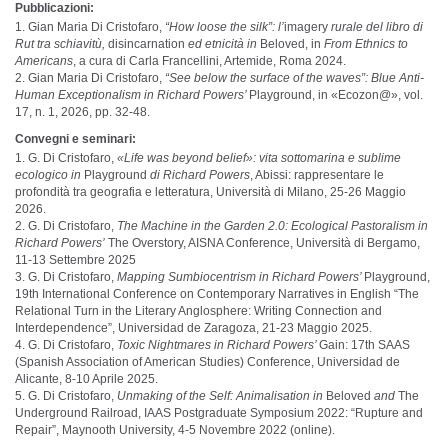
Pubblicazioni:
Gian Maria Di Cristofaro,
“How loose the silk”: l’
imagery
rurale del libro di
Rut tra schiavitù,
disincarnation
ed etnicità in
Beloved, in
From Ethnics to
Americans
, a cura di Carla Francellini, Artemide, Roma 2024.
Gian Maria Di Cristofaro,
“See below the surface of the waves”: Blue Anti-
Human Exceptionalism in Richard Powers’
Playground, in «Ecozon@», vol.
17, n. 1, 2026, pp. 32-48.
Convegni e seminari:
G. Di Cristofaro,
«Life was beyond belief»: vita sottomarina e sublime
ecologico in
Playground
di Richard Powers
, Abissi: rappresentare le
profondità tra geografia e letteratura, Università di Milano, 25-26 Maggio
2026.
G. Di Cristofaro,
The Machine in the Garden 2.0: Ecological Pastoralism in
Richard Powers’
The Overstory, AISNA Conference, Università di Bergamo,
11-13 Settembre 2025
G. Di Cristofaro,
Mapping Sumbiocentrism in Richard Powers’
Playground,
19th International Conference on Contemporary Narratives in English “The
Relational Turn in the Literary Anglosphere: Writing Connection and
Interdependence”, Universidad de Zaragoza, 21-23 Maggio 2025.
G. Di Cristofaro,
Toxic Nightmares in Richard Powers’
Gain: 17th SAAS
(Spanish Association of American Studies) Conference, Universidad de
Alicante, 8-10 Aprile 2025.
G. Di Cristofaro,
Unmaking of the Self: Animalisation in
Beloved
and
The
Underground Railroad, IAAS Postgraduate Symposium 2022: “Rupture and
Repair”, Maynooth University, 4-5 Novembre 2022 (online).