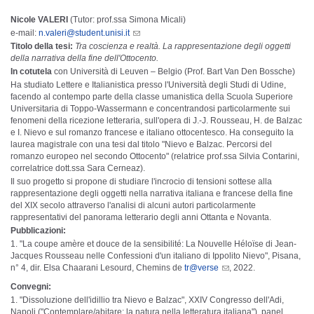
Nicole VALERI
(Tutor: prof.ssa Simona Micali)
e-mail:
n.valeri@student.unisi.it
Titolo della tesi:
Tra coscienza e realtà. La rappresentazione degli oggetti
della narrativa della fine dell'Ottocento.
In cotutela
con Università di Leuven – Belgio (Prof. Bart Van Den Bossche)
Ha studiato Lettere e Italianistica presso l'Università degli Studi di Udine,
facendo al contempo parte della classe umanistica della Scuola Superiore
Universitaria di Toppo-Wassermann e concentrandosi particolarmente sui
fenomeni della ricezione letteraria, sull'opera di J.-J. Rousseau, H. de Balzac
e I. Nievo e sul romanzo francese e italiano ottocentesco. Ha conseguito la
laurea magistrale con una tesi dal titolo "Nievo e Balzac. Percorsi del
romanzo europeo nel secondo Ottocento" (relatrice prof.ssa Silvia Contarini,
correlatrice dott.ssa Sara Cerneaz).
Il suo progetto si propone di studiare l'incrocio di tensioni sottese alla
rappresentazione degli oggetti nella narrativa italiana e francese della fine
del XIX secolo attraverso l'analisi di alcuni autori particolarmente
rappresentativi del panorama letterario degli anni Ottanta e Novanta.
Pubblicazioni:
"La coupe amère et douce de la sensibilité: La Nouvelle Héloïse di Jean-
Jacques Rousseau nelle Confessioni d'un italiano di Ippolito Nievo", Pisana,
n° 4, dir. Elsa Chaarani Lesourd, Chemins de
tr@verse
, 2022.
Convegni:
"Dissoluzione dell'idillio tra Nievo e Balzac", XXIV Congresso dell'Adi,
Napoli ("Contemplare/abitare: la natura nella letteratura italiana"), panel