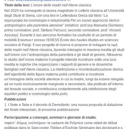
Titolo della tesi:
L’onore delle madri nell’Atene classica
Nel 2025 ha conseguito la laurea magistrale in Lettere classica all’Università
degli Studi di Siena, con una tesi in Letteratura Greca dal titolo “
La
γηροτροφία
tra cosmologia e relazionalità.Per un nuovo approccio storico-
antropologico alla parentela ateniese
” (relatrice: prof.ssa Manuela Giordano;
primo correlatore: prof. Stefano Ferrucci; secondo correlatore: prof. Vincent
Azoulay). Durante il suo percorso formativo ha usufruito di un periodo di
mobilità Erasmus+ presso l’EHESS École des hautes études en sciences
sociales di Parigi. Il suo progetto di ricerca si propone di indagare la τιμή
delle madri nell’Atene classica, facendo interagire in maniera inedita gli studi
sull’onore con l’antropologia della parentela e gli studi di genere. Attraverso
lo studio dell’onore materno il progetto intende ricostruire sotto una luce
inedita le logiche che organizzano i rapporti di genere e le dinamiche
famigliari nell’Atene classica. La ridefinizione e ricontestualizzazione storica
dell’agentività della figura materna potrà contribuire a ricostruire
un’immagine della società ateniese in cui la madre, lungi da essere relegata
ad un ruolo esclusivamente marginale e secondario, stia piuttosto all’interno
del tessuto sociale, e contribuisca costantemente alla ridefinizione degli
equilibri politici e cosmologici della
polis
.
Pubblicazioni
I
Sette a Tebe
e il decreto di Demofanto: una nuova proposta di datazione
del finale interpolato, di prossima pubblicazione
Partecipazione a convegni, seminari e giornate di studio.
ταφέντ᾽ ἀτίμως τοὐπιτίμιον: le cadavre de Polynice come obket de débat
politique dans le
Sept contre Thèbes
d’Eschyle Séminaire des doctorant.e.s,