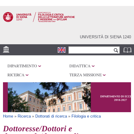
Salta al
contenuto
principale
UNIVERSITÀ DI SIENA 1240
Form di ricerca
Cerca
SEDI
DIPARTIMENTO
DIDATTICA
CENTRI DI RICERCA
RICERCA
TERZA MISSIONE
LABORATORI
BIBLIOTECHE E
ARCHIVI
SERVIZI
Tu sei qui
Home
»
Ricerca
»
Dottorati di ricerca
»
Filologia e critica
Dottoresse/Dottori e