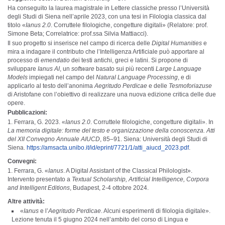
Ha conseguito la laurea magistrale in Lettere classiche presso l’Università
degli Studi di Siena nell’aprile 2023, con una tesi in Filologia classica dal
titolo «
Ianus 2.0
. Corruttele filologiche, congetture digitali» (Relatore: prof.
Simone Beta; Correlatrice: prof.ssa Silvia Mattiacci).
Il suo progetto si inserisce nel campo di ricerca delle
Digital Humanities
e
mira a indagare il contributo che l’Intelligenza Artificiale può apportare al
processo di
emendatio
dei testi antichi, greci e latini. Si propone di
sviluppare
Ianus AI
, un
software
basato sui più recenti
Large Language
Models
impiegati nel campo del
Natural Language Processing
, e di
applicarlo al testo dell’anonima
Aegritudo Perdicae
e delle
Tesmoforiazuse
di Aristofane con l’obiettivo di realizzare una nuova edizione critica delle due
opere.
Pubblicazioni:
Ferrara, G. 2023. «
Ianus 2.0
. Corruttele filologiche, congetture digitali». In
La memoria digitale: forme del testo e organizzazione della conoscenza. Atti
del XII Convegno Annuale AIUCD
, 85–91. Siena: Università degli Studi di
Siena.
https://amsacta.unibo.it/id/eprint/7721/1/atti_aiucd_2023.pdf
.
Convegni:
Ferrara, G. «
Ianus
. A Digital Assistant of the Classical Philologist».
Intervento presentato a
Textual Scholarship, Artificial Intelligence, Corpora
and Intelligent Editions
, Budapest, 2-4 ottobre 2024.
Altre attività:
«
Ianus
e l’
Aegritudo Perdicae
. Alcuni esperimenti di filologia digitale».
Lezione tenuta il 5 giugno 2024 nell’ambito del corso di Lingua e