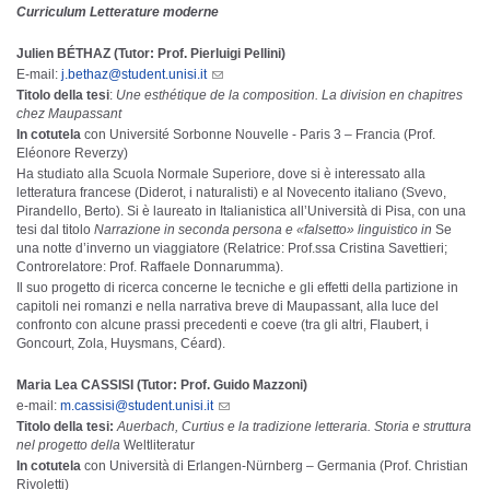
Curriculum Letterature moderne
Julien BÉTHAZ (Tutor: Prof. Pierluigi Pellini)
E-mail:
j.bethaz@student.unisi.it
Titolo della tesi
:
Une esthétique de la composition. La division en chapitres
chez Maupassant
In cotutela
con
Université Sorbonne Nouvelle - Paris 3 – Francia (Prof.
Eléonore Reverzy)
Ha studiato alla Scuola Normale Superiore, dove si è interessato alla
letteratura francese (Diderot, i naturalisti) e al Novecento italiano (Svevo,
Pirandello, Berto). Si è laureato in Italianistica all’Università di Pisa, con una
tesi dal titolo
Narrazione in seconda persona e «falsetto» linguistico in
Se
una notte d’inverno un viaggiatore (Relatrice: Prof.ssa Cristina Savettieri;
Controrelatore: Prof. Raffaele Donnarumma).
Il suo progetto di ricerca concerne le tecniche e gli effetti della partizione in
capitoli nei romanzi e nella narrativa breve di Maupassant, alla luce del
confronto con alcune prassi precedenti e coeve (tra gli altri, Flaubert, i
Goncourt, Zola, Huysmans, Céard).
Maria Lea CASSISI (Tutor: Prof. Guido Mazzoni)
e-mail:
m.cassisi@student.unisi.it
Titolo della tesi:
Auerbach, Curtius e la tradizione letteraria. Storia e struttura
nel progetto della
Weltliteratur
In cotutela
con Università di Erlangen-Nürnberg – Germania (Prof. Christian
Rivoletti)