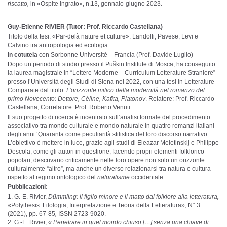
riscatto,
in «Ospite Ingrato», n.13, gennaio-giugno 2023.
Guy-Etienne RIVIER (Tutor: Prof. Riccardo Castellana)
Titolo della tesi: «Par-delà nature et culture»: Landolfi, Pavese, Levi e
Calvino tra antropologia ed ecologia
In cotutela
con Sorbonne Université – Francia (Prof. Davide Luglio)
Dopo un periodo di studio presso il Puškin Institute di Mosca, ha conseguito
la laurea magistrale in “Lettere Moderne – Curriculum Letterature Straniere”
presso l’Università degli Studi di Siena nel 2022, con una tesi in Letterature
Comparate dal titolo:
L’orizzonte mitico della modernità nel romanzo del
primo Novecento: Dettore, Céline, Kafka, Platonov
. Relatore: Prof. Riccardo
Castellana; Correlatore: Prof. Roberto Venuti.
Il suo progetto di ricerca è incentrato sull’analisi formale del procedimento
associativo tra mondo culturale e mondo naturale in quattro romanzi italiani
degli anni ‘Quaranta come peculiarità stilistica del loro discorso narrativo.
L’obiettivo è mettere in luce, grazie agli studi di Eleazar Meletinskij e Philippe
Descola, come gli autori in questione, facendo propri elementi folklorico-
popolari, descrivano criticamente nelle loro opere non solo un orizzonte
culturalmente “altro”, ma anche un diverso relazionarsi tra natura e cultura
rispetto al regimo ontologico del
naturalisme
occidentale.
Pubblicazioni:
G.-E. Rivier,
Dümmling: il figlio minore e il matto dal folklore alla letteratura
,
«Polythesis: Filologia, Interpretazione e Teoria della Letteratura», N° 3
(2021), pp. 67-85
,
ISSN 2723-9020.
G.-E. Rivier,
« Penetrare in quel mondo chiuso […] senza una chiave di