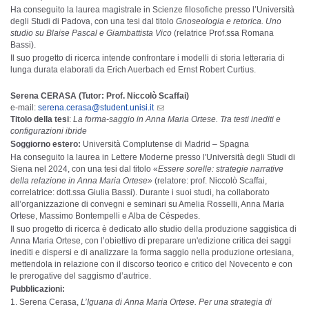
Ha conseguito la laurea magistrale in Scienze filosofiche presso l’Università
degli Studi di Padova, con una tesi dal titolo
Gnoseologia e retorica. Uno
studio su Blaise Pascal e Giambattista Vico
(relatrice Prof.ssa Romana
Bassi).
Il suo progetto di ricerca intende confrontare i modelli di storia letteraria di
lunga durata elaborati da Erich Auerbach ed Ernst Robert Curtius.
Serena CERASA (Tutor: Prof. Niccolò Scaffai)
e-mail:
serena.cerasa@student.unisi.it
Titolo della tesi
:
La forma-saggio in Anna Maria Ortese. Tra testi inediti e
configurazioni ibride
Soggiorno estero:
Università Complutense di Madrid – Spagna
Ha conseguito la laurea in Lettere Moderne presso l'Università degli Studi di
Siena nel 2024, con una tesi dal titolo «
Essere sorelle: strategie narrative
della relazione in Anna Maria Ortese»
(relatore: prof. Niccolò Scaffai,
correlatrice: dott.ssa Giulia Bassi). Durante i suoi studi, ha collaborato
all’organizzazione di convegni e seminari su Amelia Rosselli, Anna Maria
Ortese, Massimo Bontempelli e Alba de Céspedes.
Il suo progetto di ricerca è dedicato allo studio della produzione saggistica di
Anna Maria Ortese, con l’obiettivo di preparare un'edizione critica dei saggi
inediti e dispersi e di analizzare la forma saggio nella produzione ortesiana,
mettendola in relazione con il discorso teorico e critico del Novecento e con
le prerogative del saggismo d’autrice.
Pubblicazioni:
Serena Cerasa,
L’Iguana di Anna Maria Ortese. Per una strategia di