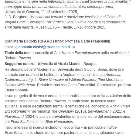
Egemonie e margini nella letteratura italiana
, panel
Scrivere la marginalità: il
paesaggio della provincia veneta nella letteratura contemporanea
,
Università di Genova, 11-13 settembre 2025;
D. Borghero,
Meccanismi iterativi e ripetizione lessicale nei
Colori
di
Virgilio Giotti
, Convegno
Per Virgilio Giotti. Studi e ricordi a centoquaranta
anni dalla nascita
, Museo LETS – Trieste, 17-18 ottobre 2025.
Gian Maria DI CRISTOFARO (Tutor: Prof.ssa Carla Francellini)
email:
gianmaria.dicrist@student.unisi.it
Titolo della tesi:
Il concetto di
Anti-Human Exceptionalism
nella
ecofiction
di
Richard Powers
Soggiorno estero:
Università di Alcalà Madrid - Spagna
Ha studiato Lettere Moderne all’Università degli Studi di Siena, dove si è
laureato con una tesi in Letteratura Angloamericana intitolata
American
Disincarnation(s): la Slave Narrative di William Faulkner, Toni Morrison e
Colson Whitehead
. Relatrice: prof.ssa Carla Francellini. Correlatrice: prof.ssa
Elena Spandri.
Il suo progetto di ricerca consiste in un’analisi ecocritica della
ecofiction
dello
scrittore statunitense Richard Powers. In particolare, la ricerca verte
sull’analisi delle declinazioni formali e tematiche del concetto di
Anti-Human
Exceptionalism
nei romanzi
The Overstory
(2018),
Bewilderment
(2021) e
Playground
(2024) e attinge prevalentemente alle teorie del postumanesimo,
dei
Plant Studies
e delle
Blue Humanities
.
I suoi interessi di ricerca includono l’ecocritica – in particolare il
Blue
Ecocritcism
– e lo studio del genere pastorale in ambito angloamericano.