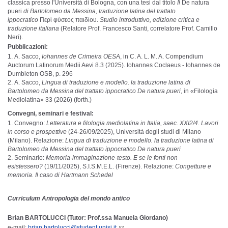
classica presso l'Università di Bologna, con una tesi dal titolo
Il
De natura
pueri
di Bartolomeo da Messina, traduzione latina del trattato
ippocratico
Περὶ φύσεος παιδίου.
Studio introduttivo, edizione critica e
traduzione italiana
(Relatore Prof. Francesco Santi, correlatore Prof. Camillo
Neri).
Pubblicazioni:
A. Sacco,
Iohannes de Crimeira OESA
, in C. A. L. M. A. Compendium
Auctorum Latinorum Medii Aevi 8.3 (2025). Iohannes Coclaeus - Iohannes de
Dumbleton OSB, p. 296
A. Sacco,
Lingua di traduzione e modello. la traduzione latina di
Bartolomeo da Messina del trattato ippocratico De natura pueri
, in «Filologia
Mediolatina» 33 (2026) (forth.)
Convegni, seminari e festival:
Convegno:
Letteratura e filologia mediolatina in Italia, saec. XXI2/4. Lavori
in corso e prospettive
(24-26/09/2025), Università degli studi di Milano
(Milano). Relazione:
Lingua di traduzione e modello. la traduzione latina di
Bartolomeo da Messina del trattato ippocratico De natura pueri
Seminario:
Memoria-immaginazione-testo. E se le fonti non
esistessero?
(19/11/2025), S.I.S.M.E.L. (Firenze). Relazione:
Congetture e
memoria. Il caso di Hartmann Schedel
Curriculum Antropologia del mondo antico
Brian BARTOLUCCI (Tutor: Prof.ssa Manuela Giordano)
e-mail:
brian.bartolucci@student.unisi.it