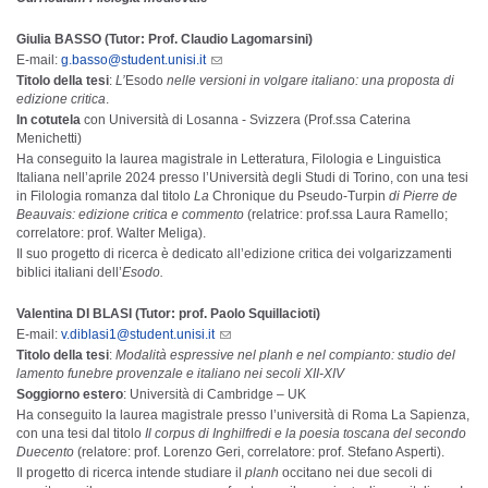
Giulia BASSO (Tutor: Prof. Claudio Lagomarsini)
E-mail:
g.basso@student.unisi.it
Titolo della tesi
:
L’
Esodo
nelle versioni in volgare italiano: una proposta di
edizione critica
.
In cotutela
con Università di Losanna - Svizzera (Prof.ssa Caterina
Menichetti)
Ha conseguito la laurea magistrale in Letteratura, Filologia e Linguistica
Italiana nell’aprile 2024 presso l’Università degli Studi di Torino, con una tesi
in Filologia romanza dal titolo
La
Chronique du Pseudo-Turpin
di Pierre de
Beauvais: edizione critica e commento
(relatrice: prof.ssa Laura Ramello;
correlatore: prof. Walter Meliga).
Il suo progetto di ricerca è dedicato all’edizione critica dei volgarizzamenti
biblici italiani dell’
Esodo.
Valentina DI BLASI (Tutor: prof. Paolo Squillacioti)
E-mail:
v.diblasi1@student.unisi.it
Titolo della tesi
:
Modalità espressive nel planh e nel compianto: studio del
lamento funebre provenzale e italiano nei secoli XII-XIV
Soggiorno estero
: Università di Cambridge – UK
Ha conseguito la laurea magistrale presso l’università di Roma La Sapienza,
con una tesi dal titolo
Il corpus di Inghilfredi e la poesia toscana del secondo
Duecento
(relatore: prof. Lorenzo Geri, correlatore: prof. Stefano Asperti).
Il progetto di ricerca intende studiare il
planh
occitano nei due secoli di