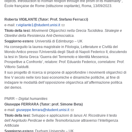
objects. Introduction to Roman religion through the prism of its materiality”,
École française de Rome (istituzione ospitante), Roma, 13/09/2023.
Roberta VIGILANTE (Tutor: Prof. Stefano Ferrucci)
e-mail:
r.vigilante1@student.unisi.it
Titolo della tesi:
Movimenti Oligarchici nella Grecia Tucididea. Strategie e
Obiettivi della Resistenza Anti-Democratica.
Soggiorno estero
: Università di Edimburgo – UK
Ha conseguito la laurea magistrale in Filologia, Letterature e Civiltà del
Mondo Antico presso l'Università degli Studi di Napoli Federico II, discutendo
la tesi in Storia Greca ‘Guerra del Terremoto e Identità Messenica.
Prospettive a Confronto’, relatore: Prof. Eduardo Federico, correlatore: Prof.
Vittorio Saldutti.
Il suo progetto di ricerca si propone di approfondire i movimenti oligarchici di
fine V secolo nelle loro basi economiche e dinamiche politiche, al fine di
indagare le modalità dell’opposizione oligarchica all’affermazione politica
del demos.
PNRR –
Digital humanities
Giuseppe FERRARA (Tutor: prof. Simone Beta)
e-mail:
giuseppe.ferrara@student.unisi.it
Titolo della tesi:
Sviluppo e applicazioni di
Ianus AI
. Ricostruire il testo
dell’
Aegritudo Perdicae
e delle
Tesmoforiazuse
attraverso l’Intelligenza
Artificiale
Soggiorno estero
: Durham University – UK