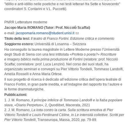
"Idillio e anti-idillio nelle poetiche e nei testi letterari fra Sette e Novecento"
coordinatori S. Contarini e V.L. Puccetti).
PNRR Letterature moderne
Jacopo Maria ROMANO (Tutor: Prof. Niccolò Scaffai)
e-mail:
jacopomaria.romano@student.unisi.it
Titolo della tesi:
Il teatro di Franco Fortini. Edizione critica e commento
Soggiorno estero:
Università di Losanna – Svizzera
Ha conseguito la laurea magistrale in Lettere Moderne presso l’Università
degli Studi di Siena con una tesi intitolata
«Profeta o poeta?» Riscritture
e
imagery
biblico nella prima produzione di Fortini
(relatore: prof. Niccolò
Scaffai; correlatore: prof. Luca Lenzini). Nel corso dei suoi studi, ha
organizzato seminari e convegni su Pier Vittorio Tondelli, Tommaso Landolfi,
Amelia Rosselli e Anna Maria Ortese.
Il suo progetto di ricerca è dedicato all’edizione critica dell’opera teatrale di
Franco Fortini, in gran parte inedita, e all’indagine del rapporto tra l’autore e
le forme drammaturgiche.
Pubblicazioni:
J. M. Romano,
Il principe infelice di Tommaso Landolfi e la fiaba popolare
slava
, «Diario Perpetuo», 2, Quodlibet, Macerata, 2021
J. M. Romano,
La lotta contro la carta. Sulla scrittura emotiva di Pier
Vittorio Tondelli e Louis-Ferdinand Céline
, in
Le intensità collettive. Scritti per
Pier Vittorio Tondelli
, Transeuropa, Massa, 2020, pp. 79-89.