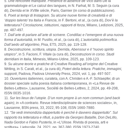
Une rencontre manquée. Présence et absence de Vico dans
De la
grammatologie
et
Le calcul des langues, in N. Farhat, M. S. Seguin (a cura
di),
Derrida et le XVIIIe siècle
, Paris, Garnier (in corso di pubblicazione).
Poeti ai tempi di Instagram. Su alcune nuove forme di creatività e di
‘doppio talento’ tra Italia e Francia
, in F. Bertoni, et al., (a cura di),
Dov’è la
letteratura? Circolazione, istituzioni, rapporti di forza
, Milano, Ledizioni, 2025,
pp. 487-497.
Dall’arte di parlare all’arte di scrivere. Condillac e l’emergere di una nuova
forma d’autorialità
, in M. Fusillo, et al., (a cura di),
L’autorialità polimorfica.
Dall’aedo all’algoritmo
, Pisa, ETS, 2025, pp. 119-128.
Decostruzione, scrittura, utopia. Derrida, Abensour e il “nuovo spirito
utopico”
, in S. Facioni, F. Vitale (a cura di),
Decostruzioni in corso. Studi
derridiani in Italia
, Mimesis, Milano-Udine, 2025, pp. 109-123.
Su alcune teorie e pratiche di
Creative Reading
all’origine del
Creative
Writing, in S. Carati, et al., (a cura di),
Poteri della lettura. Pratiche, immagini,
supporti
, Padova, Padova University Press, 2024, vol. 1, pp. 497-507.
Ouvertures italiennes
, curatela, con A. Christen e A.-F. Schlaepfer, di un
dossier speciale sulla poesia italiana contemporanea, in «La Revue de
Belles-Lettres», Lausanne, Société de Belles-Lettres, 2, 2024, pp. 49-208,
ISSN 0035-1016.
Sur les lieux de l’utopie. D’un nom propre à un nom commun (and back
again)
, in «A contrario. Revue interdisciplinaire de sciences sociales», in,
Lausanne, BSN press, 33, 2022, 95-108, ISSN 1660-7880.
“Se vedi immondizia dappertutto è perché è davvero dappertutto”. Sul
rapporto tra letteratura e rifiuti, a partire da Georges Bataille, Don DeLillo,
Nada Gordon e Fabio Pusterla
, in «L’Ulisse. Rivista di poesia, arti e
scrittura», Lietocolle, 24, 2021, pp. 367-380. ISSN 1973-2740.