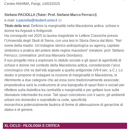
Centre ANHIMA, Parigi, 14/03/2025
Stefano PACIOLLA (Tutor: Prof. Stefano Marco Ferrucci)
e-mail:
s.paciolla@student.unisi.it
Titolo della tesi:
Definire la marginalità nella Macedonia antica: schiavi e
donne tra Argeadi e Antigonidi.
Ha conseguito nel 2025 la laurea magistrale in Lettere Classiche presso
l’Università degli Studi di Siena, con una tesi in Storia Greca dal titolo: “Nel
nome della madre. Un’indagine storico-antropologica su agency, capitale
simbolico e pratica del potere delle regine macedoni” (relatore: prof. Stefano
Ferrucci; correlatrice: prof.ssa Manuela Giordano).
Il suo progetto mira a esplorare lo statuto sociale e gli spazi di agentività di
schiavi e donne nel contesto della Macedonia antica, considerando l’arco
cronologico che va dall’età argeade a quella antigonide (VII-II sec. a.C.). Lo
studio si propone di indagare la nozione di marginalità in Macedonia, in
riferimento a due categorie che ad essa sono tradizionalmente associate;
propedeutica sarà la costruzione di una topografia di spazi fisici e sociali per
riflettere sulla dialettica tra centralità e marginalità e per gettare luce sulle
sfumature intermedie tra esse. Tali spazi coincidono con il sacro, gli ambienti
urbani e/o domestici e soprattutto la corte, specificità
monarchica potenzialmente fautrice di forme di attenuazione di gerarchie di
status e di genere.
XL CICLO - FILOLOGIA E CRITICA