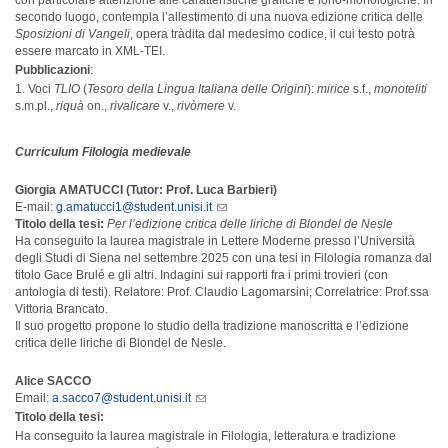
con particolare attenzione alle caratteristiche grafiche e fono-morfologiche. In
secondo luogo, contempla l’allestimento di una nuova edizione critica delle
Sposizioni di Vangeli
, opera tràdita dal medesimo codice, il cui testo potrà
essere marcato in XML-TEI.
Pubblicazioni
:
Voci
TLIO
(
Tesoro della Lingua Italiana delle Origini
):
mirice
s.f.,
monoteliti
s.m.pl.,
riquà
on.,
rivalicare
v.,
rivòmere
v.
Curriculum Filologia medievale
Giorgia AMATUCCI (Tutor: Prof. Luca Barbieri)
E-mail:
g.amatucci1@student.unisi.it
Titolo della tesi:
Per l’edizione critica delle liriche di Blondel de Nesle
Ha conseguito la laurea magistrale in Lettere Moderne presso l’Università
degli Studi di Siena nel settembre 2025 con una tesi in Filologia romanza dal
titolo Gace Brulé e gli altri. Indagini sui rapporti fra i primi trovieri (con
antologia di testi). Relatore: Prof. Claudio Lagomarsini; Correlatrice: Prof.ssa
Vittoria Brancato.
Il suo progetto propone lo studio della tradizione manoscritta e l’edizione
critica delle liriche di Blondel de Nesle.
Alice SACCO
Email:
a.sacco7@student.unisi.it
Titolo della tesi:
Ha conseguito la laurea magistrale in Filologia, letteratura e tradizione