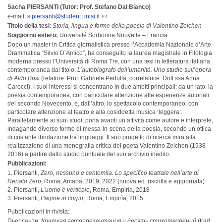
Sacha PIERSANTI (Tutor: Prof. Stefano Dal Bianco)
e-mail:
s.piersanti@student.unisi.it
Titolo della tesi
:
Storia, lingua e forme della poesia di Valentino Zeichen
Soggiorno estero:
Université Sorbonne Nouvelle – Francia
Dopo un master in Critica giornalistica presso l’Accademia Nazionale d’Arte
Drammatica “Silvio D’Amico”, ha conseguito la laurea magistrale in Filologia
moderna presso l’Università di Roma Tre, con una tesi in letteratura italiana
contemporanea dal titolo:
L’autobiografo dell’umanità. Uno studio sull’opera
di Aldo Busi
(relatore: Prof. Gabriele Pedullà, correlatrice: Dott.ssa Anna
Carocci). I suoi interessi si concentrano in due ambiti principali: da un lato, la
poesia contemporanea, con particolare attenzione alle esperienze autoriali
del secondo Novecento, e, dall’altro, lo spettacolo contemporaneo, con
particolare attenzione al teatro e alla cosiddetta musica ‘leggera’.
Parallelamente ai suoi studi, porta avanti un’attività come autore e interprete,
indagando diverse forme di messa-in-scena della poesia, secondo un’ottica
di costante ibridazione tra linguaggi. Il suo progetto di ricerca mira alla
realizzazione di una monografia critica del poeta Valentino Zeichen (1938-
2016) a partire dallo studio puntuale del suo archivio inedito.
Pubblicazioni:
Piersanti
, Zero, nessuno e centomila. Lo specifico teatrale nell’arte di
Renato Zero
, Roma, Arcana, 2019; 2022 (nuova ed. riscritta e aggiornata)
Piersanti,
L'uomo è verticale
, Roma, Empirìa, 2018
Piersanti,
Pagine in corpo
, Roma, Empirìa, 2015
Pubblicazioni in rivista:
Пьерсанти,
Краткая автопрезентация и десять стихотворений
(trad.