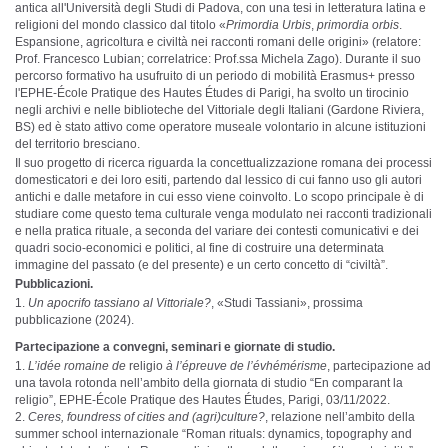
antica all'Università degli Studi di Padova, con una tesi in letteratura latina e
religioni del mondo classico dal titolo «
Primordia Urbis
,
primordia orbis
.
Espansione, agricoltura e civiltà nei racconti romani delle origini» (relatore:
Prof. Francesco Lubian; correlatrice: Prof.ssa Michela Zago). Durante il suo
percorso formativo ha usufruito di un periodo di mobilità Erasmus+ presso
l'EPHE-École Pratique des Hautes Études di Parigi, ha svolto un tirocinio
negli archivi e nelle biblioteche del Vittoriale degli Italiani (Gardone Riviera,
BS) ed è stato attivo come operatore museale volontario in alcune istituzioni
del territorio bresciano.
Il suo progetto di ricerca riguarda la concettualizzazione romana dei processi
domesticatori e dei loro esiti, partendo dal lessico di cui fanno uso gli autori
antichi e dalle metafore in cui esso viene coinvolto. Lo scopo principale è di
studiare come questo tema culturale venga modulato nei racconti tradizionali
e nella pratica rituale, a seconda del variare dei contesti comunicativi e dei
quadri socio-economici e politici, al fine di costruire una determinata
immagine del passato (e del presente) e un certo concetto di “civiltà”.
Pubblicazioni.
Un apocrifo tassiano al Vittoriale?
, «Studi Tassiani», prossima
pubblicazione (2024).
Partecipazione a convegni, seminari e giornate di studio.
L’idée romaine de
religio
à l’épreuve de l’évhémérisme
, partecipazione ad
una tavola rotonda nell’ambito della giornata di studio “En comparant la
religio”, EPHE-École Pratique des Hautes Études, Parigi, 03/11/2022.
Ceres, foundress of cities and (agri)culture?
, relazione nell’ambito della
summer school internazionale “Roman rituals: dynamics, topography and