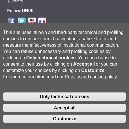
Privacy
Follow UNISI
Segui DFCLAM
This site uses its own and third-party technical and profiling
cookies to ensure correct navigation, analyze traffic and
measure the effectiveness of institutional communication.
You can refuse unnecessary and profiling cookies by
clicking on
Only technical cookies
.
You can choose to
consent to their use by clicking on
Accept all
or you can
customize your choices by clicking on
Customize
.
For more information read our
Privacy and cookie policy
Università degli Studi di Siena
- Rettorato, via Banchi di Sotto 55, 53100
Siena ITALIA
Only technical cookies
P.IVA 00273530527 | C.F. 80002070524 |
Coordinate bancarie
|
Caselle
Pec: Posta Elettronica Certificata
|
Fatturazione Elettronica
Accept all
Contatti:
urp@unisi.it
- URP - Ufficio Relazioni con il Pubblico Tel.
0577 235555 (dal lunedì al venerdì dalle 9.30 alle 10.30)
Customize