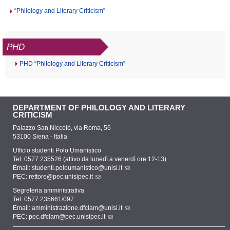
“Philology and Literary Criticism”
PHD
PHD “Philology and Literary Criticism”
DEPARTMENT OF PHILOLOGY AND LITERARY
CRITICISM
Palazzo San Niccolò, via Roma, 56
53100 Siena - Italia
Ufficio studenti Polo Umanistico
Tel. 0577 235526 (attivo da lunedì a venerdì ore 12-13)
Email:
studenti.poloumanistico@unisi.it
PEC:
rettore@pec.unisipec.it
Segreteria amministrativa
Tel. 0577 235661/097
Email:
amministrazione.dfclam@unisi.it
PEC:
pec.dfclam@pec.unisipec.it