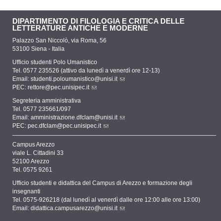
DIPARTIMENTO DI FILOLOGIA E CRITICA DELLE
LETTERATURE ANTICHE E MODERNE
Palazzo San Niccolò, via Roma, 56
53100 Siena - Italia
Ufficio studenti Polo Umanistico
Tel. 0577 235526 (attivo da lunedì a venerdì ore 12-13)
Email:
studenti.poloumanistico@unisi.it
PEC:
rettore@pec.unisipec.it
Segreteria amministrativa
Tel. 0577 235661/097
Email:
amministrazione.dfclam@unisi.it
PEC:
pec.dfclam@pec.unisipec.it
Campus Arezzo
viale L. Cittadini 33
52100 Arezzo
Tel. 0575 9261
Ufficio studenti e didattica del Campus di Arezzo e formazione degli
insegnanti
Tel. 0575-926218 (dal lunedì al venerdì dalle ore 12:00 alle ore 13:00)
Email:
didattica.campusarezzo@unisi.it